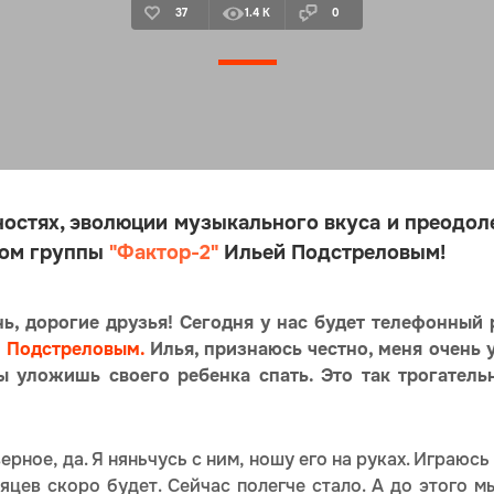
37
1.4 K
0
ностях, эволюции музыкального вкуса и преодол
том группы
"Фактор-2"
Ильей Подстреловым!
ь, дорогие друзья! Сегодня у нас будет телефонный 
 Подстреловым.
Илья, признаюсь честно, меня очень 
ты уложишь своего ребенка спать. Это так трогател
верное, да. Я няньчусь с ним, ношу его на руках. Играюсь
яцев скоро будет. Сейчас полегче стало. А до этого 