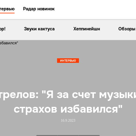
тервью
Радар новинок
ор!
Звуки кактуса
Хеппинейшн
Обзоры
ИНТЕРВЬЮ
релов: "Я за счет музык
страхов избавился"
16.9.2023