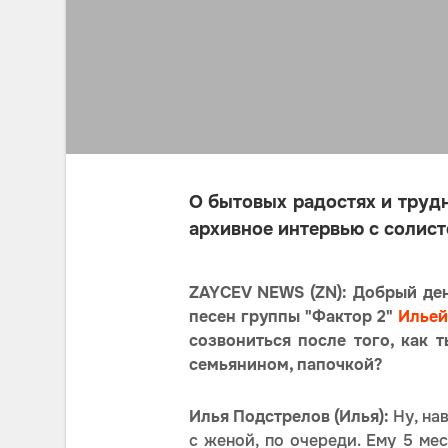
О бытовых радостях и труд
архивное интервью с солис
ZAYCEV NEWS (ZN): Добрый ден
песен группы "Фактор 2"
Ильей
созвониться после того, как 
семьянином, папочкой?
Илья Подстрелов (Илья):
Ну, на
с женой, по очереди. Ему 5 мес