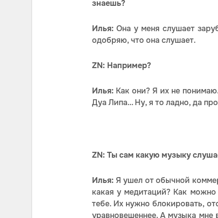
знаешь?
Илья:
Она у меня слушает заруб
одобряю, что она слушает.
ZN: Например?
Илья:
Как они? Я их не понимаю…
Дуа Липа... Ну, я то ладно, да п
ZN: Ты сам какую музыку слуш
Илья:
Я ушел от обычной комме
какая у медитаций? Как можно
тебе. Их нужно блокировать, отс
уравновешеннее. А музыка мне в