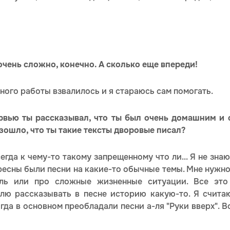
очень сложно, конечно. А сколько еще впереди!
много работы взвалилось и я стараюсь сам помогать.
рвью ты рассказывал, что ты был очень домашним и 
изошло, что ты такие тексты дворовые писал?
егда к чему-то такому запрещенному что ли... Я не знаю
ресны были песни на какие-то обычные темы. Мне нужн
оль или про сложные жизненные ситуации. Все эт
блю рассказывать в песне историю какую-то. Я считаю
огда в основном преобладали песни а-ля "Руки вверх". 