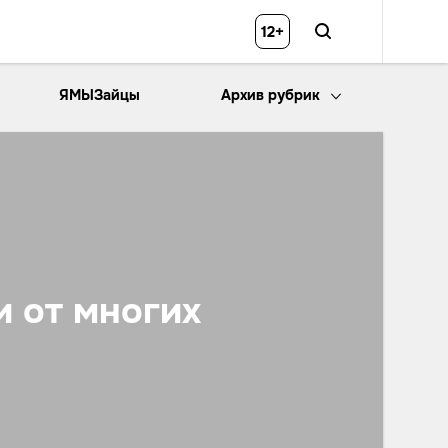
12+
ЯМЫЗайцы
Архив рубрик
и от многих