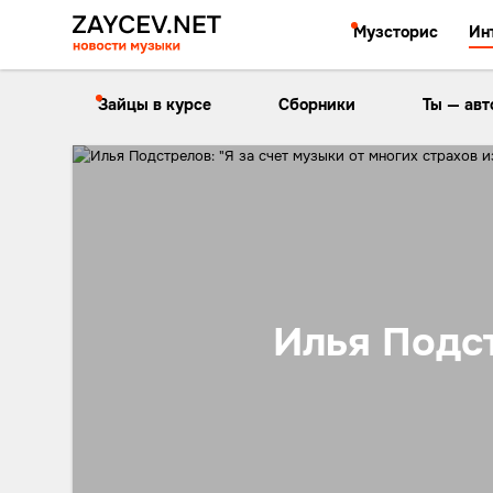
Музсторис
Ин
Зайцы в курсе
Сборники
Ты — авт
Илья Подст