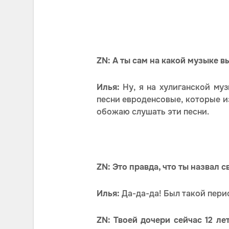
ZN: А ты сам на какой музыке в
Илья:
Ну, я на хулиганской муз
песни евроденсовые, которые из
обожаю слушать эти песни.
ZN: Это правда, что ты назвал с
Илья:
Да-да-да! Был такой перио
ZN: Твоей дочери сейчас 12 ле