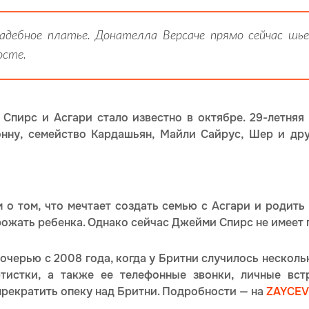
адебное платье. Донателла Версаче прямо сейчас шье
осте.
 Спирс и Асгари стало известно в октябре. 29-летня
нну, семейство Кардашьян, Майли Сайрус, Шер и др
 о том, что мечтает создать семью с Асгари и родить 
рожать ребенка. Однако сейчас Джейми Спирс не имеет 
очерью с 2008 года, когда у Бритни случилось несколь
тистки, а также ее телефонные звонки, личные вст
прекратить опеку над Бритни. Подробности — на
ZAYCEV