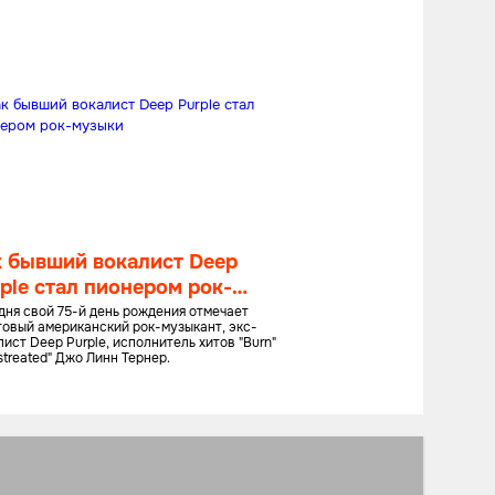
к бывший вокалист Deep
ple стал пионером рок-
зыки
дня свой 75-й день рождения отмечает
товый американский рок-музыкант, экс-
ист Deep Purple, исполнитель хитов "Burn"
streated" Джо Линн Тернер.