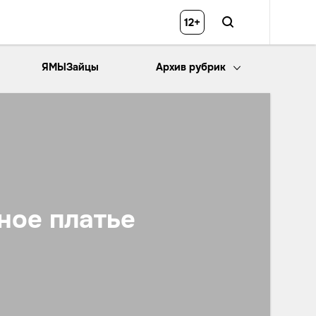
12+
ЯМЫЗайцы
Архив рубрик
ное платье