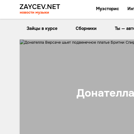
Музсторис
Ин
Зайцы в курсе
Сборники
Ты — авт
Донателла