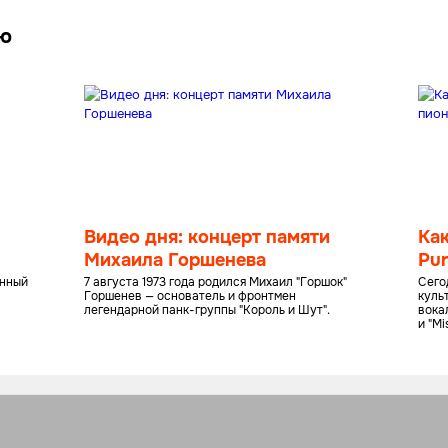
лю
Видео дня: концерт памяти
Ка
Михаила Горшенева
Pur
му
енный
7 августа 1973 года родился Михаил "Горшок"
Сего
Горшенев — основатель и фронтмен
куль
легендарной панк-группы "Король и Шут".
вокал
и "Mi