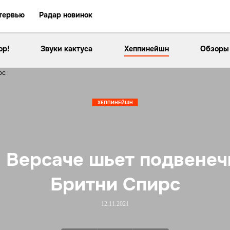
тервью
Радар новинок
ор!
Звуки кактуса
Хеппинейшн
Обзоры
ХЕППИНЕЙШН
 Версаче шьет подвенеч
Бритни Спирс
12.11.2021