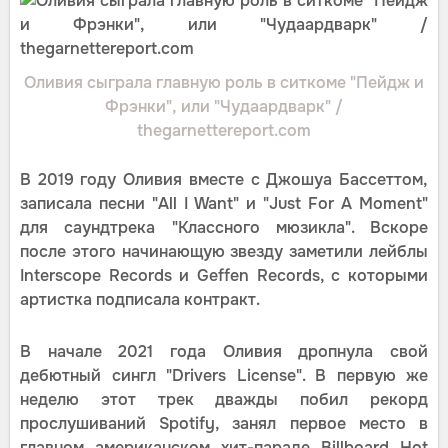
Оливия сыграла главную роль в ситкоме "Пейдж и
Фрэнки", или "Чудаардварк" /
thegarnettereport.com
В 2019 году Оливия вместе с Джошуа Бассеттом,
записала песни "All I Want" и "Just For A Moment"
для саундтрека "Классного мюзикла". Вскоре
после этого начинающую звезду заметили лейблы
Interscope Records и Geffen Records, с которыми
артистка подписала контракт.
В начале 2021 года Оливия дропнула свой
дебютный сингл "Drivers License". В первую же
неделю этот трек дважды побил рекорд
прослушиваний Spotify, занял первое место в
главном американском хит-параде Billboard Hot