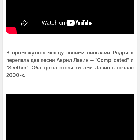
В промежутках между своими синглами Родриго
перепела две песни Аврил Лавин — "Complicated" и
"Seether". Оба трека стали хитами Лавин в начале
2000-х.