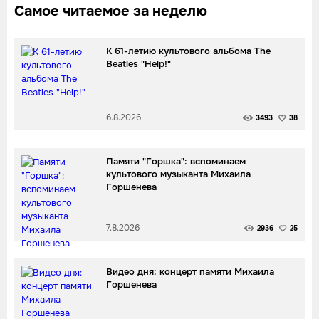
Самое читаемое за неделю
К 61-летию культового альбома The
Beatles "Help!"
6.8.2026
3493
38
Памяти "Горшка": вспоминаем
культового музыканта Михаила
Горшенева
7.8.2026
2936
25
Видео дня: концерт памяти Михаила
Горшенева