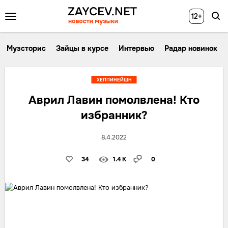
12+
Музсторис
Зайцы в курсе
Интервью
Радар новинок
ХЕППИНЕЙШН
Аврил Лавин помолвлена! Кто
избранник?
8.4.2022
34
1.4 K
0