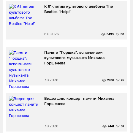
К 61-летию культового альбома The
Beatles "Help!"
6.8.2026
3493
38
Памяти "Горшка": вспоминаем
культового музыканта Михаила
Горшенева
7.8.2026
2936
25
Видео дня: концерт памяти Михаила
Горшенева
7.8.2026
2441
37