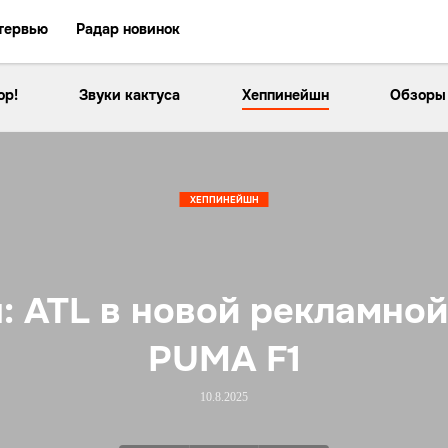
тервью
Радар новинок
ор!
Звуки кактуса
Хеппинейшн
Обзоры
ХЕППИНЕЙШН
: ATL в новой рекламно
PUMA F1
10.8.2025