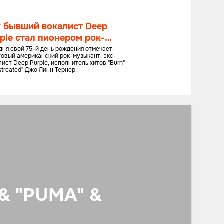
к бывший вокалист Deep
ple стал пионером рок-
зыки
дня свой 75-й день рождения отмечает
товый американский рок-музыкант, экс-
ист Deep Purple, исполнитель хитов "Burn"
streated" Джо Линн Тернер.
& "PUMA" &