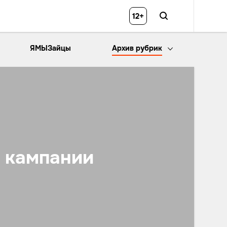
12+
ЯМЫЗайцы
Архив рубрик
й кампании