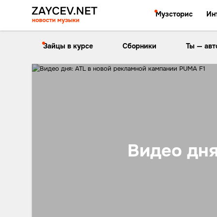
Музсторис
Ин
Зайцы в курсе
Сборники
Ты — авт
Видео дня