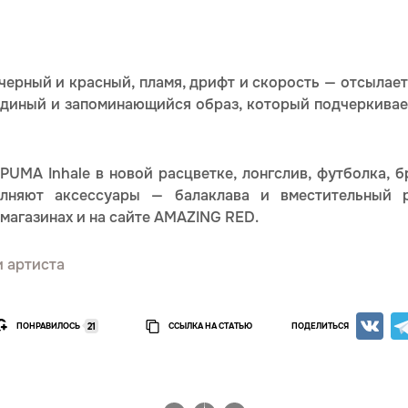
ерный и красный, пламя, дрифт и скорость — отсылает 
 единый и запоминающийся образ, который подчеркивае
UMA Inhale в новой расцветке, лонгслив, футболка, б
олняют аксессуары — балаклава и вместительный 
магазинах и на сайте AMAZING RED.
и артиста
ПОНРАВИЛОСЬ
ССЫЛКА НА СТАТЬЮ
ПОДЕЛИТЬСЯ
21