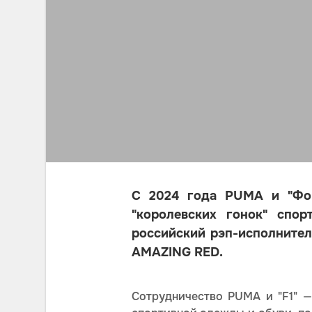
С 2024 года PUMA и "Фор
"королевских гонок" спо
российский рэп-исполните
AMAZING RED.
Сотрудничество PUMA и "F1" —