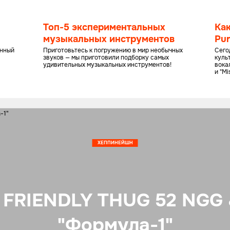
Топ-5 экспериментальных
Ка
музыкальных инструментов
Pur
му
енный
Приготовьтесь к погружению в мир необычных
Сего
звуков — мы приготовили подборку самых
куль
удивительных музыкальных инструментов!
вокал
и "Mi
ХЕППИНЕЙШН
: FRIENDLY THUG 52 NGG 
"Формула-1"