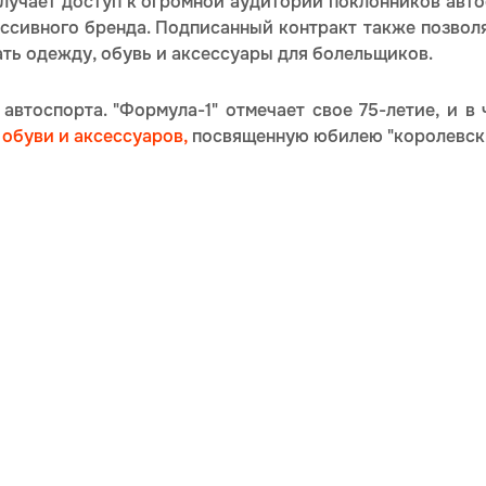
лучает доступ к огромной аудитории поклонников автос
ессивного бренда. Подписанный контракт также позвол
ать одежду, обувь и аксессуары для болельщиков.
автоспорта. "Формула-1" отмечает свое 75-летие, и в
обуви и аксессуаров,
посвященную юбилею "королевски