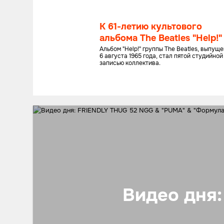
К 61-летию культового
альбома The Beatles "Help!"
Альбом "Help!" группы The Beatles, выпущ
6 августа 1965 года, стал пятой студийной
записью коллектива.
Видео дня