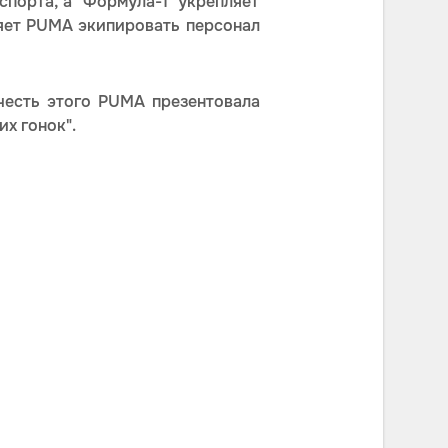
порта, а "Формула-1" укрепляет
яет PUMA экипировать персонал
 честь этого PUMA презентовала
х гонок".