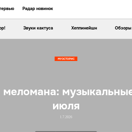
тервью
Радар новинок
ор!
Звуки кактуса
Хеппинейшн
Обзоры
МУЗСТОРИС
 меломана: музыкальные
июля
1.7.2026