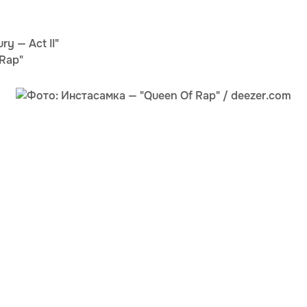
y — Act II"
Rap"