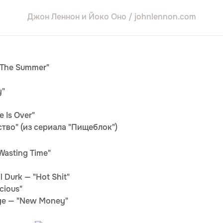
Джон Леннон и Йоко Оно / johnlennon.com
 The Summer"
y"
 Is Over"
ство" (из сериала "Пищеблок")
Wasting Time"
 Durk — "Hot Shit"
cious"
age — "New Money"