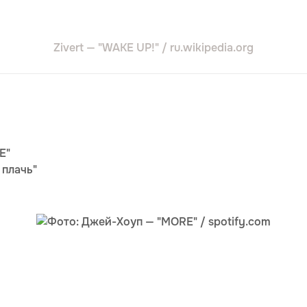
Zivert — "WAKE UP!" / ru.wikipedia.org
E"
 плачь"