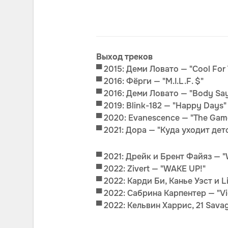
Выход треков
▀
2015: Деми Ловато — "Cool For
▀
2016: Фёрги — "M.I.L.F. $"
▀
2016: Деми Ловато — "Body Sa
▀
2019: Blink-182 — "Happy Days"
▀
2020: Evanescence — "The Game
▀ 2021: Дора — "Куда уходит дет
▀
2021: Дрейк и Брент Файяз — "
▀ 2022: Zivert — "WAKE UP!"
▀
2022: Карди Би, Канье Уэст и Lil
▀ 2022: Сабрина Карпентер — "Vi
▀ 2022: Кельвин Харрис, 21 Sav