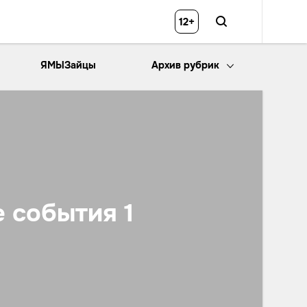
12+
ЯМЫЗайцы
Архив рубрик
 события 1