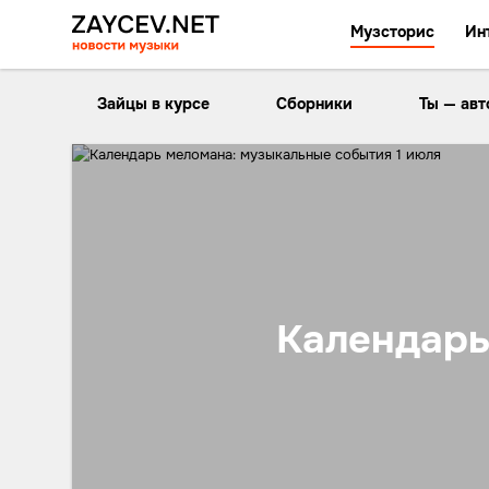
Музсторис
Ин
Зайцы в курсе
Сборники
Ты — авт
Календарь