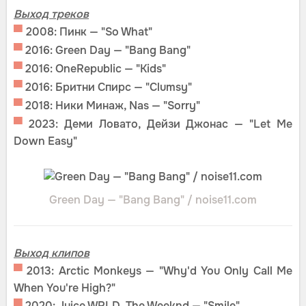
Выход треков
▀
2008: Пинк — "So What"
▀
2016: Green Day — "Bang Bang"
▀
2016: OneRepublic — "Kids"
▀
2016: Бритни Спирс — "Clumsy"
▀
2018: Ники Минаж, Nas — "Sorry"
▀
2023: Деми Ловато, Дейзи Джонас — "Let Me
Down Easy"
Green Day — "Bang Bang" / noise11.com
Выход клипов
▀
2013: Arctic Monkeys — "Why'd You Only Call Me
When You're High?"
▀
2020: Juice WRLD, The Weeknd — "Smile"