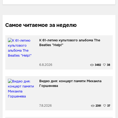
Самое читаемое за неделю
К 61-летию культового альбома The
Beatles "Help!"
6.8.2026
3482
38
Видео дня: концерт памяти Михаила
Горшенева
7.8.2026
2391
37