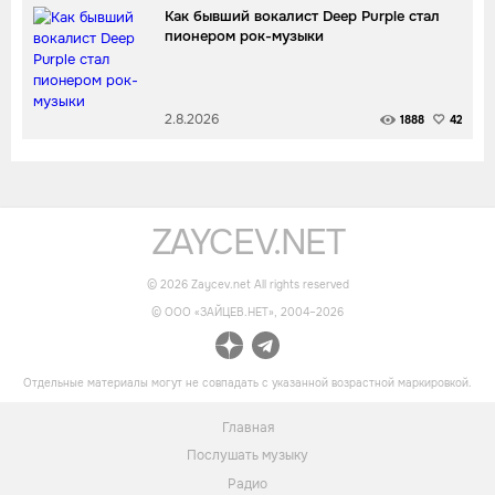
Как бывший вокалист Deep Purple стал
пионером рок-музыки
2.8.2026
1888
42
ZAYCEV.NET
©
2026
Zaycev.net All rights reserved
© OOO «ЗАЙЦЕВ.НЕТ», 2004–
2026
Отдельные материалы могут не совпадать с указанной возрастной маркировкой.
Главная
Послушать музыку
Радио