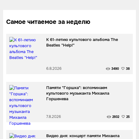
Самое читаемое за неделю
К 61-летию культового альбома The
Beatles "Help!"
6.8.2026
3490
38
Памяти "Горшка": вспоминаем
культового музыканта Михаила
Горшенева
7.8.2026
2932
25
Видео дня: концерт памяти Михаила