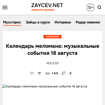
12+
Музсторис
Зайцы в курсе
Интервью
Радар новинок
МУЗСТОРИС
Календарь меломана: музыкальные
события 18 августа
18.8.2025
17
1.4 K
0