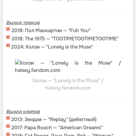
Выход треков
▀
2018: Пол Маккартни — "Fuh You"
▀
2018: The 1975 — "TOOTIMETOOTIMETOOTIME"
▀
2024: Холзи — "Lonely is the Muse"
Холзи — "Lonely is the Muse" /
halsey.fandom.com
Выход клипов
▀
2013: Зендая — "Replay" (дебютный)
▀
2017: Papa Roach — "American Dreams"
▀
2018: Cat Power, Лана Дель Рей — "Woman"