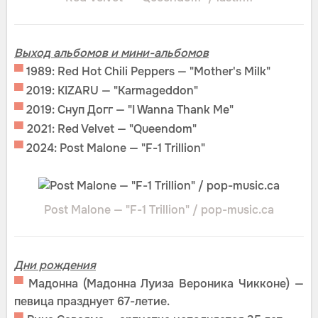
Выход альбомов и мини-альбомов
▀
1989: Red Hot Chili Peppers — "Mother's Milk"
▀
2019: KIZARU — "Karmageddon"
▀
2019: Снуп Догг — "I Wanna Thank Me"
▀
2021: Red Velvet — "Queendom"
▀
2024: Post Malone — "F-1 Trillion"
Post Malone — "F-1 Trillion" / pop-music.ca
Дни рождения
▀
Мадонна (Мадонна Луиза Вероника Чикконе) —
певица празднует 67-летие.