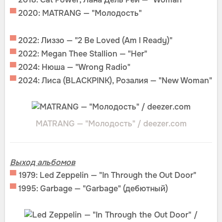
▀
2020: MATRANG — "Молодость"
▀
2022: Лиззо — "2 Be Loved (Am I Ready)"
▀
2022: Megan Thee Stallion — "Her"
▀
2024: Нюша — "Wrong Radio"
▀
2024: Лиса (BLACKPINK), Розалия — "New Woman"
MATRANG — "Молодость" / deezer.com
Выход альбомов
▀
1979: Led Zeppelin — "In Through the Out Door"
▀
1995: Garbage — "Garbage" (дебютный)