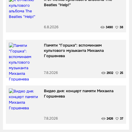
Beatles "Help!"
6.8.2026
3490
38
Памяти "Горшка": вспоминаем
культового музыканта Михаила
Горшенева
7.8.2026
2932
25
Видео дня: концерт памяти Михаила
Горшенева
7.8.2026
2426
37