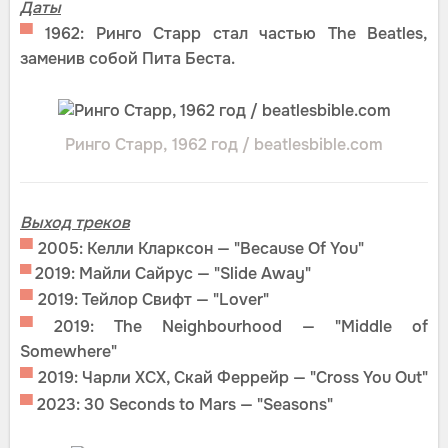
Даты
▀
1962: Ринго Старр стал частью The Beatles,
заменив собой Пита Беста.
Ринго Старр, 1962 год / beatlesbible.com
Выход треков
▀
2005: Келли Кларксон — "Because Of You"
▀
2019: Майли Сайрус — "Slide Away"
▀
2019: Тейлор Свифт — "Lover"
▀
2019: The Neighbourhood — "Middle of
Somewhere"
▀
2019: Чарли XCX, Скай Феррейр — "Cross You Out"
▀
2023: 30 Seconds to Mars — "Seasons"