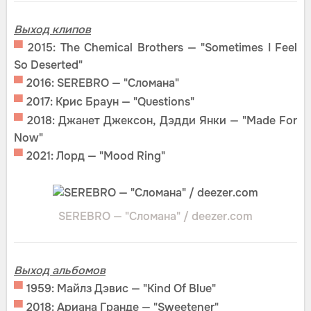
Выход клипов
▀
2015: The Chemical Brothers — "Sometimes I Feel
So Deserted"
▀
2016: SEREBRO — "Сломана"
▀
2017: Крис Браун — "Questions"
▀
2018: Джанет Джексон, Дэдди Янки — "Made For
Now"
▀
2021: Лорд — "Mood Ring"
SEREBRO — "Сломана" / deezer.com
Выход альбомов
▀
1959: Майлз Дэвис — "Kind Of Blue"
▀
2018: Ариана Гранде — "Sweetener"