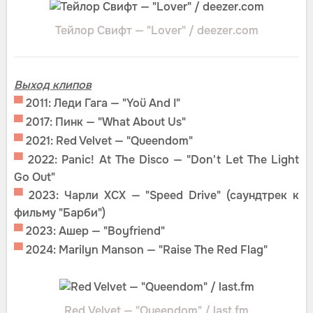
Тейлор Свифт — "Lover" / deezer.com
Выход клипов
▀
2011: Леди Гага — "Yoü And I"
▀
2017: Пинк — "What About Us"
▀
2021: Red Velvet — "Queendom"
▀
2022: Panic! At The Disco — "Don't Let The Light
Go Out"
▀
2023: Чарли XCX — "Speed Drive" (саундтрек к
фильму "Барби")
▀
2023: Ашер — "Boyfriend"
▀
2024: Marilyn Manson — "Raise The Red Flag"
Red Velvet — "Queendom" / last.fm