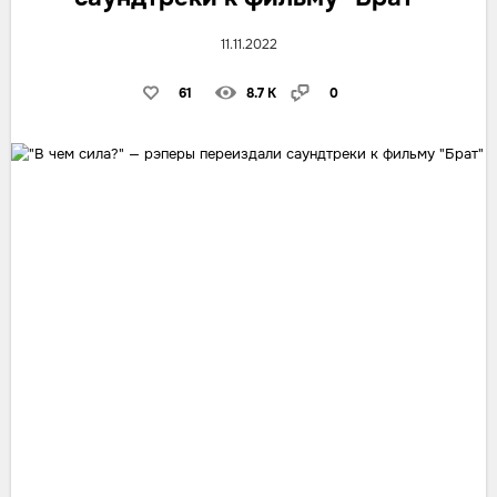
11.11.2022
61
8.7 K
0