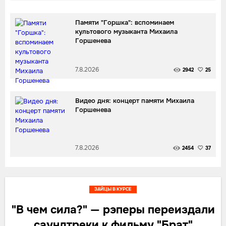
Памяти "Горшка": вспоминаем
культового музыканта Михаила
Горшенева
7.8.2026
2942
25
Видео дня: концерт памяти Михаила
Горшенева
7.8.2026
2454
37
ЗАЙЦЫ В КУРСЕ
"В чем сила?" — рэперы переиздали
саундтреки к фильму "Брат"