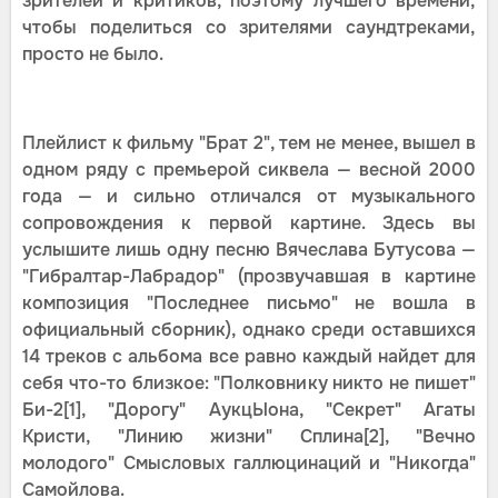
зрителей и критиков, поэтому лучшего времени,
чтобы поделиться со зрителями саундтреками,
просто не было.
Плейлист к фильму "Брат 2", тем не менее, вышел в
одном ряду с премьерой сиквела — весной 2000
года — и сильно отличался от музыкального
сопровождения к первой картине. Здесь вы
услышите лишь одну песню Вячеслава Бутусова —
"Гибралтар-Лабрадор" (прозвучавшая в картине
композиция "Последнее письмо" не вошла в
официальный сборник), однако среди оставшихся
14 треков с альбома все равно каждый найдет для
себя что-то близкое: "Полковнику никто не пишет"
Би-2[1], "Дорогу" АукцЫона, "Секрет" Агаты
Кристи, "Линию жизни" Сплина[2], "Вечно
молодого" Смысловых галлюцинаций и "Никогда"
Самойлова.