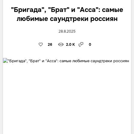
"Бригада", "Брат" и "Асса": самые
любимые саундтреки россиян
28.8.2025
26
2.0 K
0