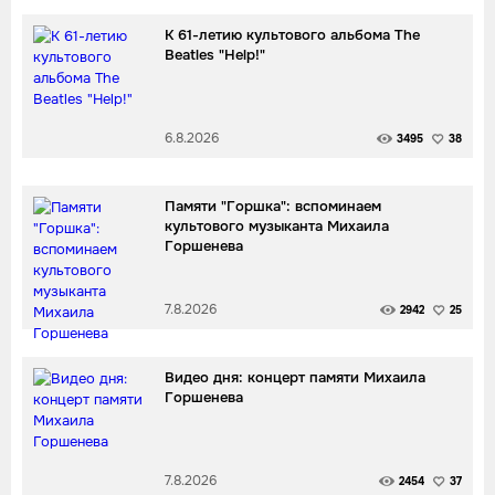
К 61-летию культового альбома The
Beatles "Help!"
6.8.2026
3495
38
Памяти "Горшка": вспоминаем
культового музыканта Михаила
Горшенева
7.8.2026
2942
25
Видео дня: концерт памяти Михаила
Горшенева
7.8.2026
2454
37