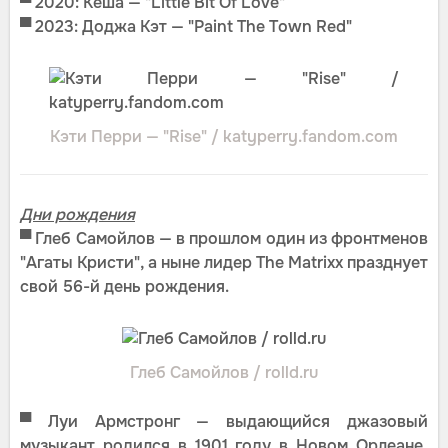
▀
2020: Кеша — "Little Bit Of Love"
▀ 2023: Доджа Кэт — "Paint The Town Red"
Кэти Перри — "Rise" / katyperry.fandom.com
Дни рождения
▀
Глеб Самойлов — в прошлом один из фронтменов
"Агаты Кристи", а ныне лидер The Matrixx празднует
свой 56-й день рождения.
Глеб Самойлов / rolld.ru
▀
Луи Армстронг — выдающийся джазовый
музыкант родился в 1901 году в Новом Орлеане,