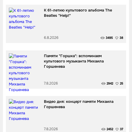
К 61-летию культового альбома The
Beatles "Help!"
6.8.2026
3495
38
Памяти "Горшка": вспоминаем
культового музыканта Михаила
Горшенева
7.8.2026
2942
25
Видео дня: концерт памяти Михаила
Горшенева
7.8.2026
2452
37