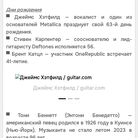
Дни рождения
▀
Джеймс Хэтфилд — вокалист и один из
основателей Metallica празднует свой 63-й день
рождения.
▀
Стивен Карпентер — сооснователю и лид-
гитаристу Deftones исполняется 56.
▀
Брент Катцл — участник OneRepublic встречает
41-летие.
Джеймс Хэтфилд / guitar.com
▀
Тони Беннетт (Энтони Бенедетто) —
американский певец родился в 1926 году в Куинсе
(Нью-Йорк). Музыканта не стало летом 2023 в
возрасте 96 лет.