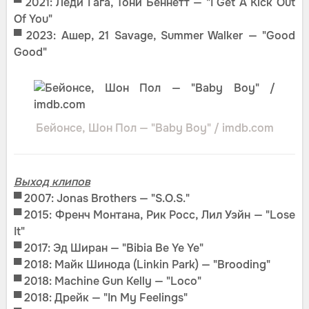
▀ 2021: Леди Гага, Тони Беннетт — "I Get A Kick Out
Of You"
▀ 2023: Ашер, 21 Savage, Summer Walker — "Good
Good"
Бейонсе, Шон Пол — "Baby Boy" / imdb.com
Выход клипов
▀
2007: Jonas Brothers — "S.O.S."
▀ 2015: Френч Монтана, Рик Росс, Лил Уэйн — "Lose
It"
▀ 2017: Эд Ширан — "Bibia Be Ye Ye"
▀
2018: Майк Шинода (Linkin Park) — "Brooding"
▀
2018: Machine Gun Kelly — "Loco"
▀
2018: Дрейк — "In My Feelings"