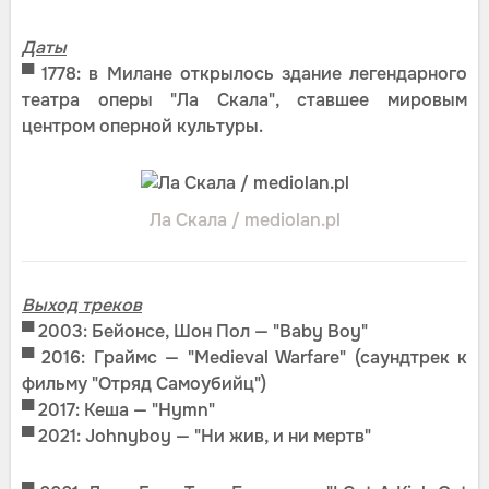
Даты
▀
1778: в Милане открылось здание легендарного
театра оперы "Ла Скала", ставшее мировым
центром оперной культуры.
Ла Скала / mediolan.pl
Выход треков
▀
2003: Бейонсе, Шон Пол — "Baby Boy"
▀ 2016: Граймс — "Medieval Warfare" (саундтрек к
фильму "Отряд Самоубийц")
▀
2017: Кеша — "Hymn"
▀ 2021: Johnyboy — "Ни жив, и ни мертв"