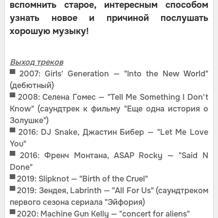
вспомнить старое, интересным способом
узнать новое и причиной послушать
хорошую музыку!
Выход треков
▀
2007: Girls' Generation — "Into the New World"
(дебютный)
▀
2008: Селена Гомес — "Tell Me Something I Don't
Know" (саундтрек к фильму "Еще одна история о
Золушке")
▀ 2016: DJ Snake, Джастин Бибер — "Let Me Love
You"
▀ 2016: Френч Монтана, ASAP Rocky — "Said N
Done"
▀ 2019: Slipknot — "Birth of the Cruel"
▀ 2019: Зендея, Labrinth — "All For Us" (саундтреком
первого сезона сериала "Эйфория)
▀
2020: Machine Gun Kelly — "concert for aliens"