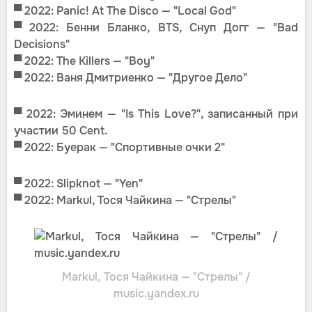
▀
2022: Panic! At The Disco — "Local God"
▀
2022: Бенни Бланко, BTS, Снуп Догг — "Bad
Decisions"
▀
2022: The Killers — "Boy"
▀ 2022: Ваня Дмитриенко — "Другое Дело"
▀
2022: Эминем — "Is This Love?", записанный при
участии 50 Cent.
▀ 2022: Буерак — "Спортивные очки 2"
▀
2022: Slipknot — "Yen"
▀ 2022: Markul, Тося Чайкина — "Стрелы"
Markul, Тося Чайкина — "Стрелы" /
music.yandex.ru