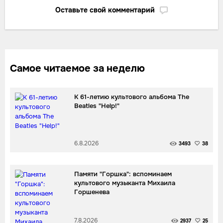
Оставьте свой комментарий
Самое читаемое за неделю
К 61-летию культового альбома The
Beatles "Help!"
6.8.2026
3493
38
Памяти "Горшка": вспоминаем
культового музыканта Михаила
Горшенева
7.8.2026
2937
25