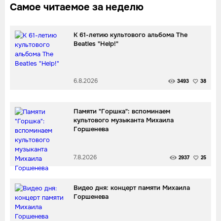
Самое читаемое за неделю
К 61-летию культового альбома The
Beatles "Help!"
6.8.2026
3493
38
Памяти "Горшка": вспоминаем
культового музыканта Михаила
Горшенева
7.8.2026
2937
25
Видео дня: концерт памяти Михаила
Горшенева