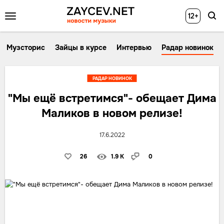
12+
Музсторис
Зайцы в курсе
Интервью
Радар новинок
РАДАР НОВИНОК
"Мы ещё встретимся"- обещает Дима
Маликов в новом релизе!
17.6.2022
26
1.9 K
0