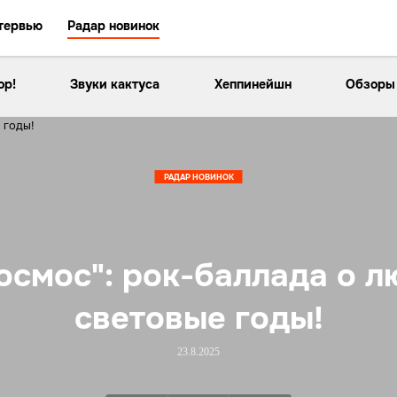
тервью
Радар новинок
ор!
Звуки кактуса
Хеппинейшн
Обзоры
РАДАР НОВИНОК
осмос": рок-баллада о л
световые годы!
23.8.2025