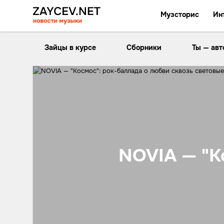
Музсторис
Ин
Зайцы в курсе
Сборники
Ты — авт
NOVIA — "К