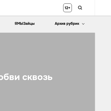
12+
ЯМЫЗайцы
Архив рубрик
юбви сквозь