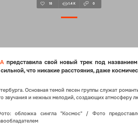
18
1.4 K
0
IA
представила свой новый трек под названием
 сильной, что никакие расстояния, даже космичес
етербурга. Основная темой песен группы служат романт
го звучания и нежных мелодий, создающих атмосферу лю