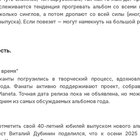
ослеживается тенденция прогревать альбом со всеми
колько синглов, а потом дропают со всей силы (ино
ыпуска). Если повезет — могут намекнуть на большой р
сть.
 время"
анты погрузились в творческий процесс, вдохнов
года. Фанаты активно поддерживают проект, собр
aneta. Точная дата релиза пока не объявлена, но мож
одним из самых обсуждаемых альбомов года.
 отметить свой 40-летний юбилей выпуском нового аль
рист Виталий Дубинин поделился, что к осени 2025 