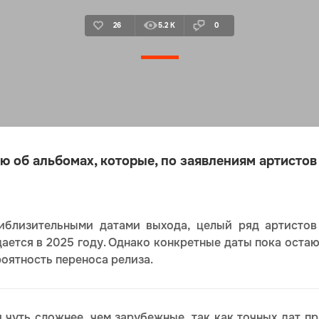
26
5.2 K
0
 об альбомах, которые, по заявлениям артистов 
иблизительными датами выхода, целый ряд артистов
ется в 2025 году. Однако конкретные даты пока остают
роятность переноса релиза.
 чуть сложнее, чем зарубежные, так как точных дат пр