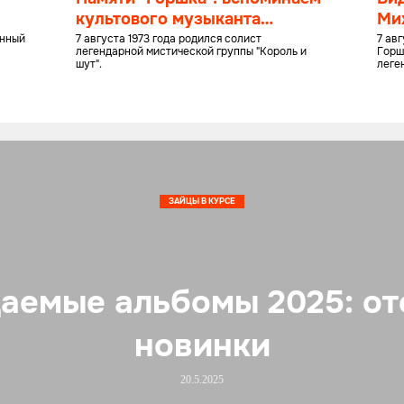
культового музыканта
Ми
Михаила Горшенева
енный
7 августа 1973 года родился солист
7 ав
легендарной мистической группы "Король и
Горш
шут".
леге
ЗАЙЦЫ В КУРСЕ
аемые альбомы 2025: от
новинки
20.5.2025