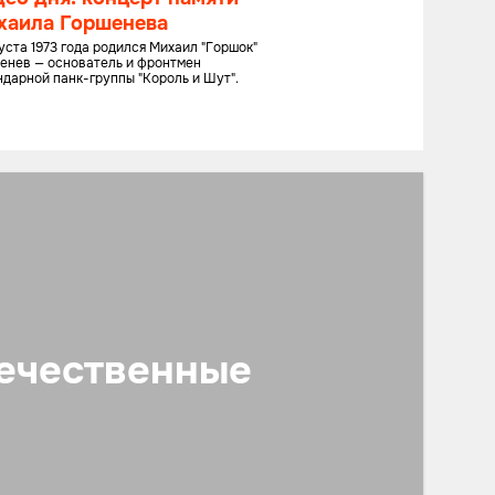
хаила Горшенева
густа 1973 года родился Михаил "Горшок"
енев — основатель и фронтмен
ндарной панк-группы "Король и Шут".
ечественные