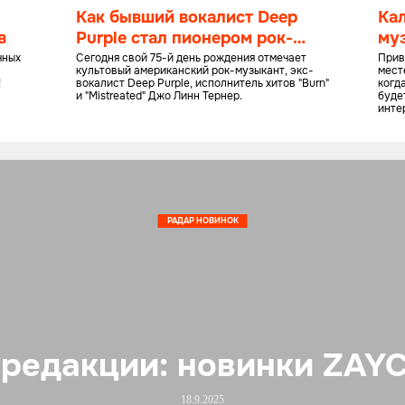
Как бывший вокалист Deep
Ка
в
Purple стал пионером рок-
му
музыки
ию
чных
Сегодня свой 75-й день рождения отмечает
Прив
культовый американский рок-музыкант, экс-
мест
!
вокалист Deep Purple, исполнитель хитов "Burn"
когд
и "Mistreated" Джо Линн Тернер.
буде
инте
посл
РАДАР НОВИНОК
редакции: новинки ZAY
18.9.2025