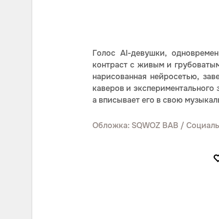
Голос AI-девушки, одновреме
контраст с живым и грубоватым
нарисованная нейросетью, зав
каверов и экспериментального 
а вписывает его в свою музыкал
Обложка: SQWOZ BAB / Социаль