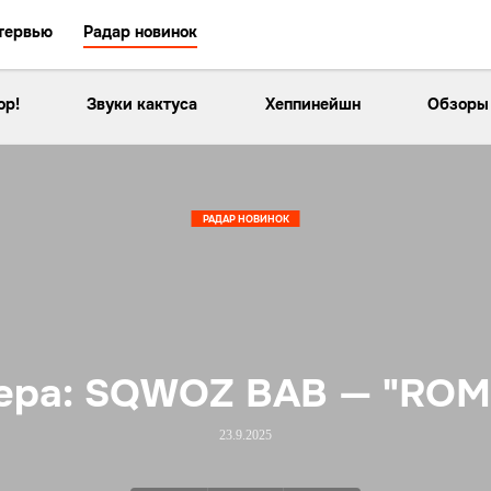
тервью
Радар новинок
ор!
Звуки кактуса
Хеппинейшн
Обзоры
РАДАР НОВИНОК
ера: SQWOZ BAB — "ROM
23.9.2025