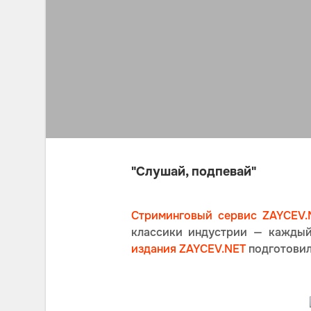
"Слушай, подпевай"
Стриминговый сервис ZAYCEV.
классики индустрии — каждый
издания ZAYCEV.NET
подготовила