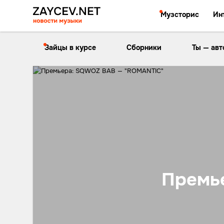
Музсторис
Ин
Зайцы в курсе
Сборники
Ты — авт
Премь