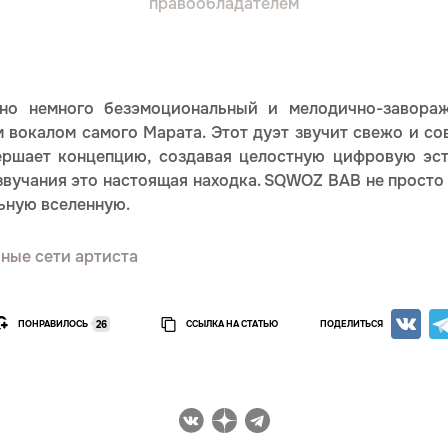
правообладателем
нно немного безэмоциональный и мелодично-завора
 вокалом самого Марата. Этот дуэт звучит свежо и со
ершает концепцию, создавая целостную цифровую эст
звучания это настоящая находка. SQWOZ BAB не просто
ьную вселенную.
ные сети артиста
ПОНРАВИЛОСЬ
ССЫЛКА НА СТАТЬЮ
ПОДЕЛИТЬСЯ
26