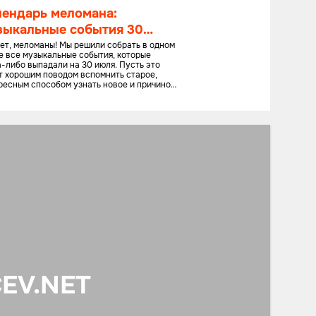
лендарь меломана:
зыкальные события 30
ля
ет, меломаны! Мы решили собрать в одном
е все музыкальные события, которые
а-либо выпадали на 30 июля. Пусть это
т хорошим поводом вспомнить старое,
ресным способом узнать новое и причиной
ушать хорошую музыку!
CEV.NET