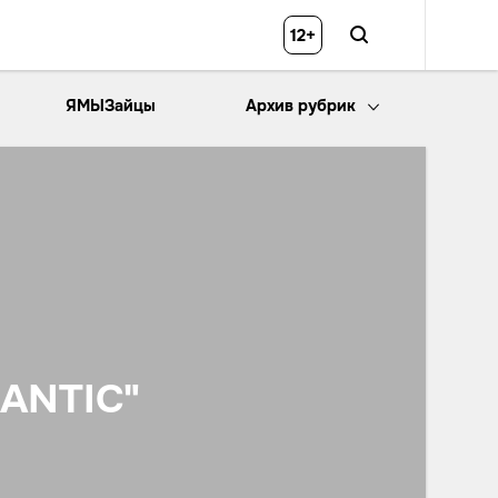
12+
ЯМЫЗайцы
Архив рубрик
ANTIC"