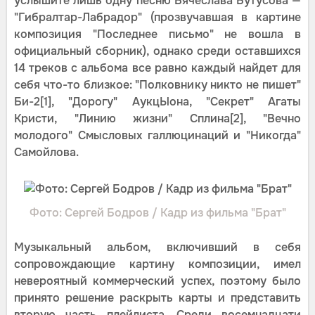
услышите лишь одну песню Вячеслава Бутусова —
"Гибралтар-Лабрадор" (прозвучавшая в картине
композиция "Последнее письмо" не вошла в
официальный сборник), однако среди оставшихся
14 треков с альбома все равно каждый найдет для
себя что-то близкое: "Полковнику никто не пишет"
Би-2[1], "Дорогу" АукцЫона, "Секрет" Агаты
Кристи, "Линию жизни" Сплина[2], "Вечно
молодого" Смысловых галлюцинаций и "Никогда"
Самойлова.
Фото: Сергей Бодров / Кадр из фильма "Брат"
Музыкальный альбом, включивший в себя
сопровождающие картину композиции, имел
невероятный коммерческий успех, поэтому было
принято решение раскрыть карты и представить
вторую часть плейлиста. Среди восемнадцати