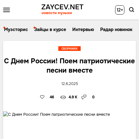
12+
Музсторис
Зайцы в курсе
Интервью
Радар новинок
СБОРНИКИ
С Днем России! Поем патриотические
песни вместе
12.6.2025
46
4.9 K
0