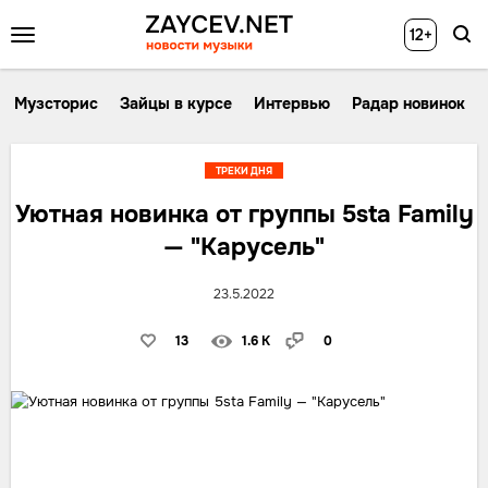
12+
Музсторис
Зайцы в курсе
Интервью
Радар новинок
ТРЕКИ ДНЯ
Уютная новинка от группы 5sta Family
— "Карусель"
23.5.2022
13
1.6 K
0