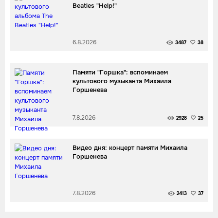
Beatles "Help!"
6.8.2026
3487
38
Памяти "Горшка": вспоминаем
культового музыканта Михаила
Горшенева
7.8.2026
2928
25
Видео дня: концерт памяти Михаила
Горшенева
7.8.2026
2413
37