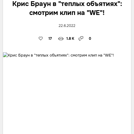
Крис Браун в "теплых объятиях":
смотрим клип на "WE"!
22.6.2022
17
1.8 K
0