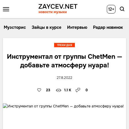
12+
Музсторис
Зайцы в курсе
Интервью
Радар новинок
ТРЕКИ ДНЯ
Инструментал от группы ChetMen —
добавьте атмосферу нуара!
27.8.2022
23
1.1 K
0