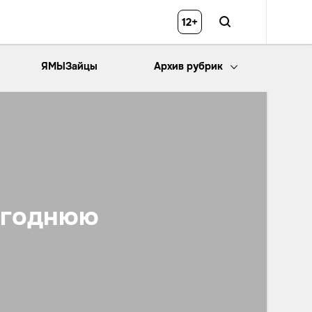
12+
ЯМЫЗайцы
Архив рубрик
огоднюю