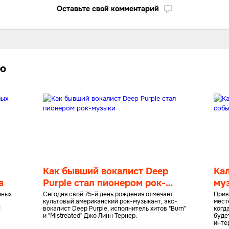
Оставьте свой комментарий
лю
Как бывший вокалист Deep
Ка
в
Purple стал пионером рок-
му
музыки
ию
чных
Сегодня свой 75-й день рождения отмечает
Прив
культовый американский рок-музыкант, экс-
мест
!
вокалист Deep Purple, исполнитель хитов "Burn"
когд
и "Mistreated" Джо Линн Тернер.
буде
инте