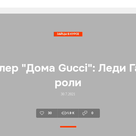
посл
ЗАЙЦЫ В КУРСЕ
ер "Дома Gucci": Леди Г
роли
30.7.2021
30
1.9 K
0