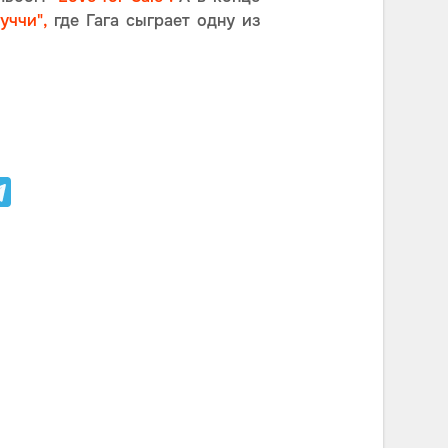
уччи",
где Гага сыграет одну из