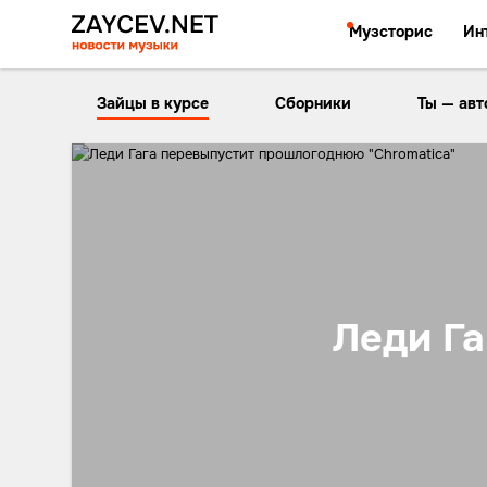
Музсторис
Ин
Зайцы в курсе
Сборники
Ты — авт
Леди Г