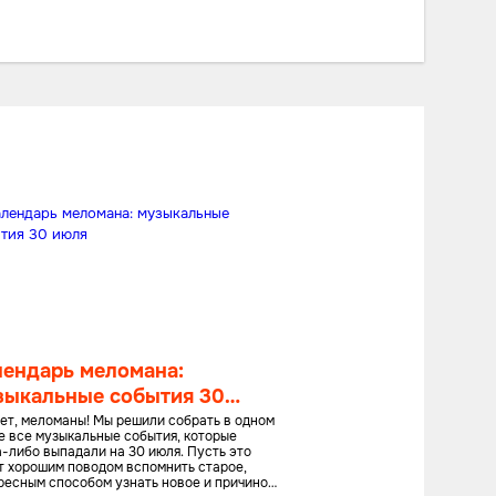
лендарь меломана:
зыкальные события 30
ля
ет, меломаны! Мы решили собрать в одном
е все музыкальные события, которые
а-либо выпадали на 30 июля. Пусть это
т хорошим поводом вспомнить старое,
ресным способом узнать новое и причиной