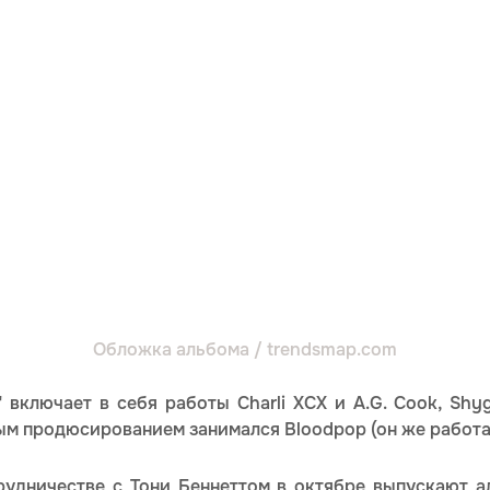
Обложка альбома / trendsmap.com
 включает в себя работы Charli XCX и A.G. Cook, Shy
ым продюсированием занимался Bloodpop (он же работал 
трудничестве с Тони Беннеттом в октябре выпускают 