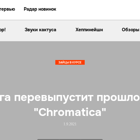
тервью
Радар новинок
ор!
Звуки кактуса
Хеппинейшн
Обзоры
ЗАЙЦЫ В КУРСЕ
ага перевыпустит прошл
"Chromatica"
1.9.2021