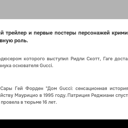
й трейлер и первые постеры персонажей крими
авную роль.
дюсером которого выступил Ридли Скотт, Гаге дост
нука основателя Gucci.
 Сары Гей Форден "Дом Gucci: сенсационная история
йству Маурицио в 1995 году. Патриция Реджиани спуст
 провела в тюрьме 16 лет.