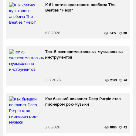
К 61-летию культового альбома The
Beatles "Help!"
6.8.2026
3472
38
Топ-5 экспериментальных музыкальных
инструментов
31.7.2026
2323
41
Как бывший вокалист Deep Purple стал
пионером рок-музыки
2.8.2026
1885
42