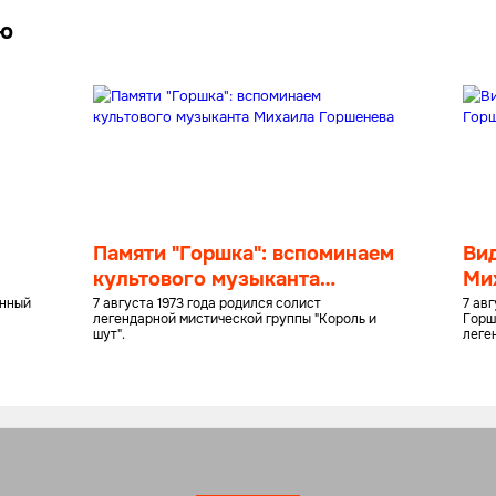
лю
Памяти "Горшка": вспоминаем
Вид
культового музыканта
Ми
Михаила Горшенева
енный
7 августа 1973 года родился солист
7 ав
легендарной мистической группы "Король и
Горш
шут".
леге