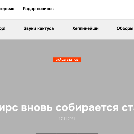
тервью
Радар новинок
ор!
Звуки кактуса
Хеппинейшн
Обзоры
ЗАЙЦЫ В КУРСЕ
ирс вновь собирается ст
17.11.2021