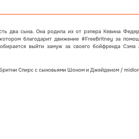
сть два сына. Она родила их от рэпера Кевина Федерл
котором благодарит движение #FreeBritney за помощ
обирается выйти замуж за своего бойфренда Сэма А