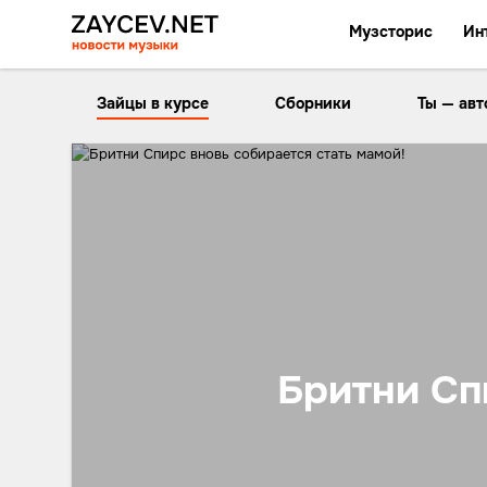
Музсторис
Ин
Зайцы в курсе
Сборники
Ты — авт
Бритни Сп