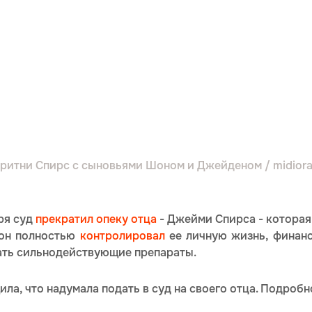
Бритни Спирс с сыновьями Шоном и Джейденом / midior
ря суд
прекратил опеку отца
- Джейми Спирса - которая 
 он полностью
контролировал
ее личную жизнь, финанс
ать сильнодействующие препараты.
ла, что надумала подать в суд на своего отца. Подроб