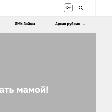
12+
ЯМЫЗайцы
Архив рубрик
ать мамой!