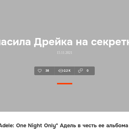
ласила Дрейка на секрет
15.11.2021
38
2.2 K
0
dele: One Night Only" Адель в честь ее альбома 