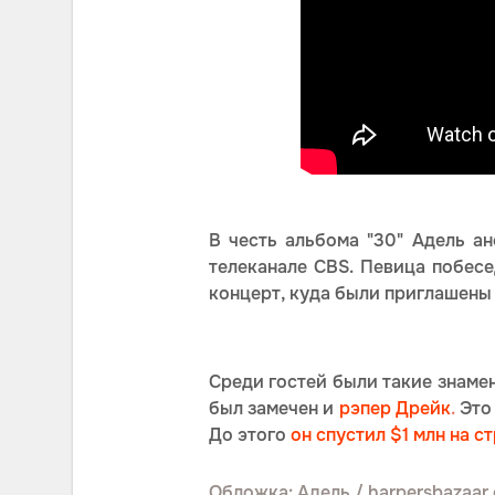
В честь альбома "30" Адель а
телеканале CBS. Певица побес
концерт, куда были приглашены 
Среди гостей были такие знаме
был замечен и
рэпер Дрейк
.
Это 
До этого
он спустил $1 млн на 
Обложка: Адель / harpersbazaar