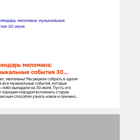
лендарь меломана:
зыкальные события 30
ля
ет, меломаны! Мы решили собрать в одном
е все музыкальные события, которые
а-либо выпадали на 30 июля. Пусть это
т хорошим поводом вспомнить старое,
ресным способом узнать новое и причиной
ушать хорошую музыку!