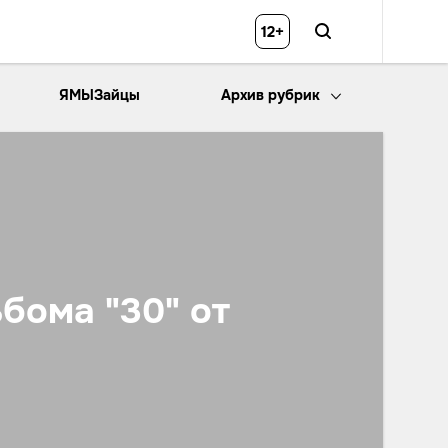
12+
ЯМЫЗайцы
Архив рубрик
бома "30" от