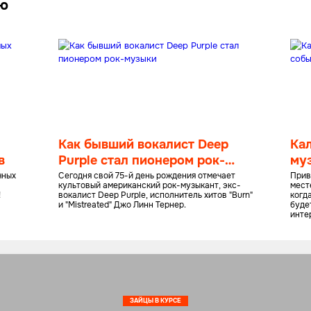
лю
Как бывший вокалист Deep
Ка
в
Purple стал пионером рок-
му
музыки
ию
чных
Сегодня свой 75-й день рождения отмечает
Прив
культовый американский рок-музыкант, экс-
мест
!
вокалист Deep Purple, исполнитель хитов "Burn"
когд
и "Mistreated" Джо Линн Тернер.
буде
инте
посл
ЗАЙЦЫ В КУРСЕ