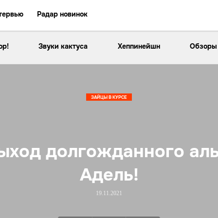
тервью
Радар новинок
ор!
Звуки кактуса
Хеппинейшн
Обзоры
ЗАЙЦЫ В КУРСЕ
ыход долгожданного аль
Адель!
19.11.2021