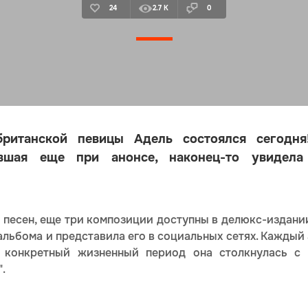
24
2.7 K
0
ританской певицы Адель состоялся сегодня
евшая еще при анонсе, наконец-то увидела
 песен, еще три композиции доступны в делюкс-издании
альбома и представила его в социальных сетях. Кажды
в конкретный жизненный период она столкнулась с
".