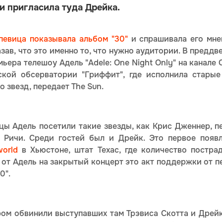
и пригласила туда Дрейка.
певица показывала альбом "30"
и спрашивала его мнен
зав, что это именно то, что нужно аудитории. В предд
ьера телешоу Адель "Adele: One Night Only" на канале 
ской обсерватории "Гриффит", где исполнила старые
о звезд, передает The Sun.
ы Адель посетили такие звезды, как Крис Дженнер, п
 Ричи. Среди гостей был и Дрейк. Это первое появл
world
в Хьюстоне, штат Техас, где количество постра
от Адель на закрытый концерт это акт поддержки от п
0".
ром обвинили выступавших там Трэвиса Скотта и Дрейка