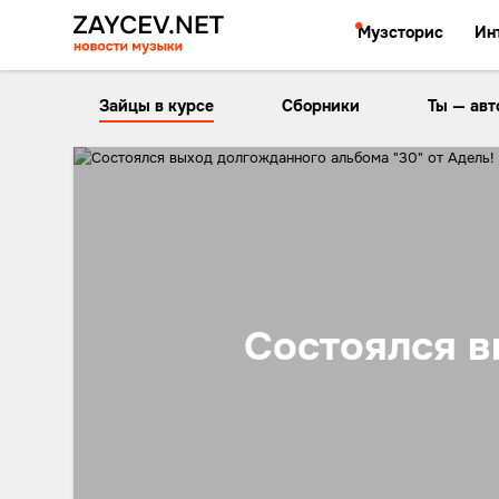
Музсторис
Ин
Зайцы в курсе
Сборники
Ты — авт
Состоялся в