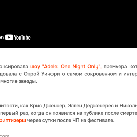
нонсировала
шоу "Adele: One Night Only",
премьера кот
едовала с Опрой Уинфри о самом сокровенном и интер
многие звезды.
нитости, как Крис Дженнер, Эллен Дедженерес и Николь
первый раз, когда он появился на публике после смерте
стриптизерш
через сутки после ЧП на фестивале.
.com