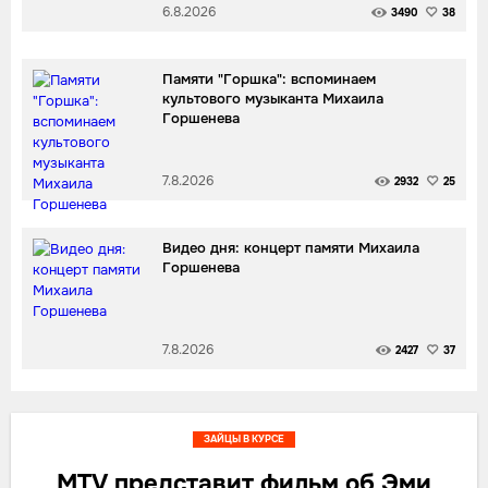
6.8.2026
3490
38
Памяти "Горшка": вспоминаем
культового музыканта Михаила
Горшенева
7.8.2026
2932
25
Видео дня: концерт памяти Михаила
Горшенева
7.8.2026
2427
37
ЗАЙЦЫ В КУРСЕ
MTV представит фильм об Эми