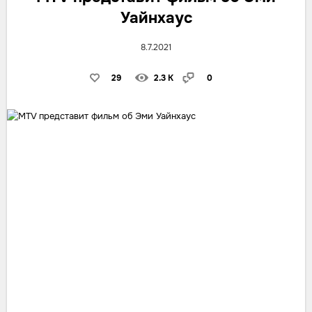
Уайнхаус
8.7.2021
29
2.3 K
0