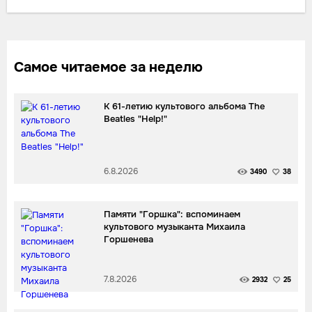
Самое читаемое за неделю
К 61-летию культового альбома The
Beatles "Help!"
6.8.2026
3490
38
Памяти "Горшка": вспоминаем
культового музыканта Михаила
Горшенева
7.8.2026
2932
25