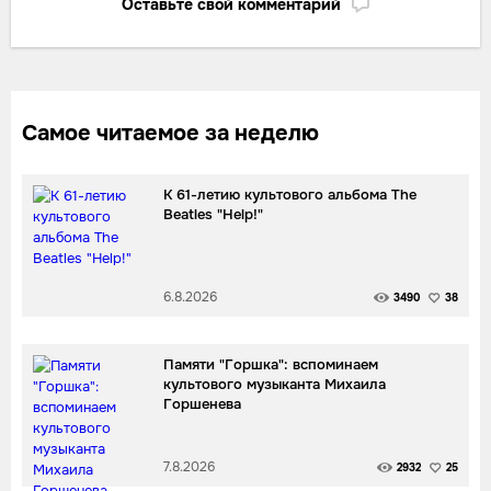
Оставьте свой комментарий
Самое читаемое за неделю
К 61-летию культового альбома The
Beatles "Help!"
6.8.2026
3490
38
Памяти "Горшка": вспоминаем
культового музыканта Михаила
Горшенева
7.8.2026
2932
25