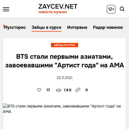
12+
Музсторис
Зайцы в курсе
Интервью
Радар новинок
ЗАЙЦЫ В КУРСЕ
BTS стали первыми азиатами,
завоевавшими "Артист года" на AMA
22.11.2021
17
1.9 K
0