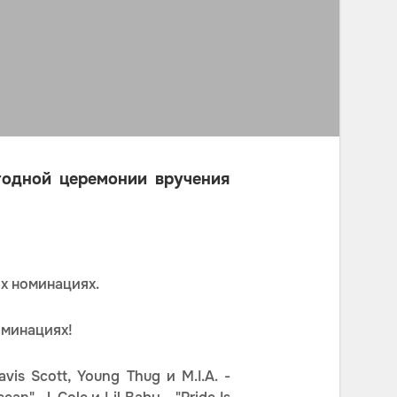
годной церемонии вручения
х номинациях.
оминациях!
is Scott, Young Thug и M.I.A. -