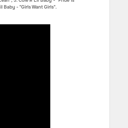
an", J. Cole и Lil Baby - "Pride Is
l Baby - "Girls Want Girls".