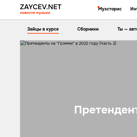
Музсторис
Ин
Зайцы в курсе
Сборники
Ты — авт
Претендент