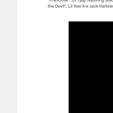
"Franchise", Lil Tjay featuring 6l
the Devil", Lil Nas X и Jack Harlow