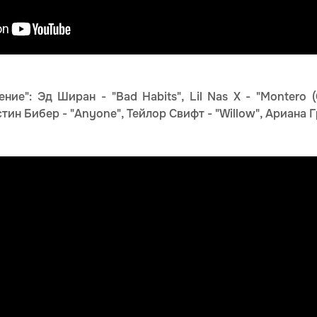
ние": Эд Ширан - "Bad Habits", Lil Nas X - "Montero 
стин Бибер - "Anyone", Тейлор Свифт - "Willow", Ариана Гр