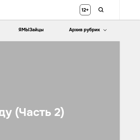
12+
ЯМЫЗайцы
Архив рубрик
у (Часть 2)