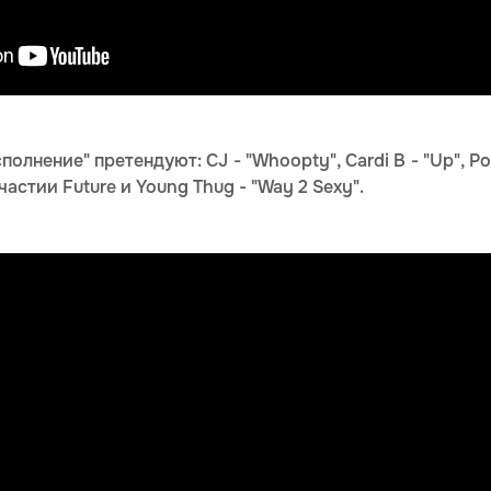
лнение" претендуют: CJ - "Whoopty", Cardi B - "Up", Polo 
участии Future и Young Thug - "Way 2 Sexy".