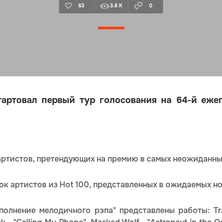
63
3.6 K
0
тартовал первый тур голосования на 64-й еже
ртистов, претендующих на премию в самых неожиданны
ок артистов из Hot 100, представленных в ожидаемых н
полнение мелодичного рэпа" представлены работы: Trav