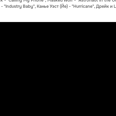
ack - "Calling My Phone", Masked Wolf - "Astronaut in the Oce
 - "Industry Baby", Канье Уэст (Йе) - "Hurricane", Дрейк и Li