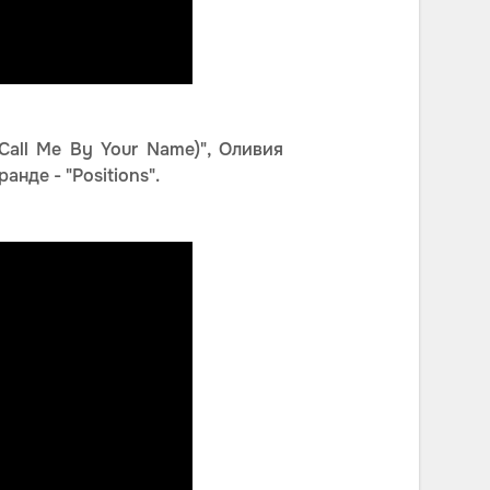
(Call Me By Your Name)", Оливия
анде - "Positions".