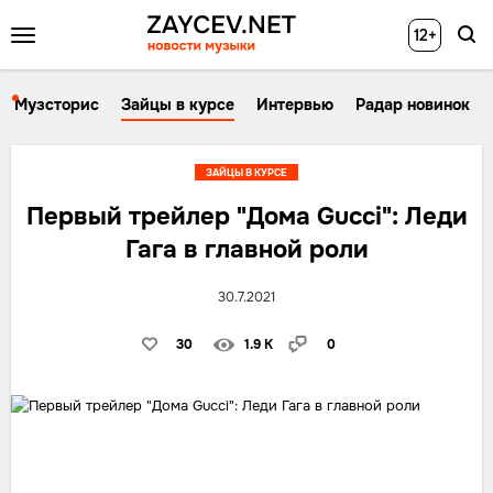
12+
Музсторис
Зайцы в курсе
Интервью
Радар новинок
ЗАЙЦЫ В КУРСЕ
Первый трейлер "Дома Gucci": Леди
Гага в главной роли
30.7.2021
30
1.9 K
0