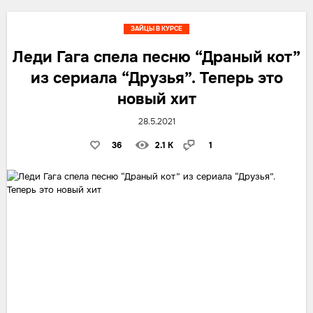
ЗАЙЦЫ В КУРСЕ
Леди Гага спела песню “Драный кот”
из сериала “Друзья”. Теперь это
новый хит
28.5.2021
36
2.1 K
1