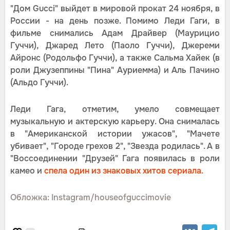
"Дом Gucci" выйдет в мировой прокат 24 ноября, в
России - на день позже. Помимо Леди Гаги, в
фильме снимались Адам Драйвер (Маурицио
Гуччи), Джаред Лето (Паоло Гуччи), Джереми
Айронс (Родольфо Гуччи), а также Сальма Хайек (в
роли Джузеппины "Пина" Ауриемма) и Аль Пачино
(Альдо Гуччи).
Леди Гага, отметим, умело совмещает
музыкальную и актерскую карьеру. Она снималась
в "Американской истории ужасов", "Мачете
убивает", "Городе грехов 2", "Звезда родилась". А в
"Воссоединении "Друзей" Гага появилась в роли
камео и
спела один из знаковых хитов сериала.
Обложка: Instagram/houseofguccimovie