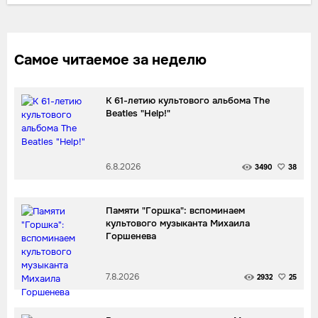
Самое читаемое за неделю
К 61-летию культового альбома The
Beatles "Help!"
6.8.2026
3490
38
Памяти "Горшка": вспоминаем
культового музыканта Михаила
Горшенева
7.8.2026
2932
25