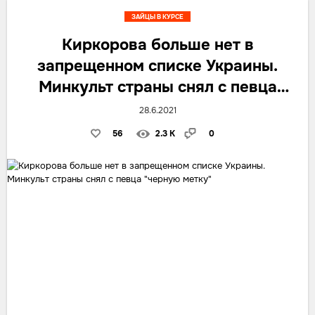
ЗАЙЦЫ В КУРСЕ
Киркорова больше нет в
запрещенном списке Украины.
Минкульт страны снял с певца
"черную метку"
28.6.2021
56
2.3 K
0