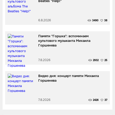
Beatles "Help!"
6.8.2026
3490
38
Памяти "Горшка": вспоминаем
культового музыканта Михаила
Горшенева
7.8.2026
2932
25
Видео дня: концерт памяти Михаила
Горшенева
7.8.2026
2426
37