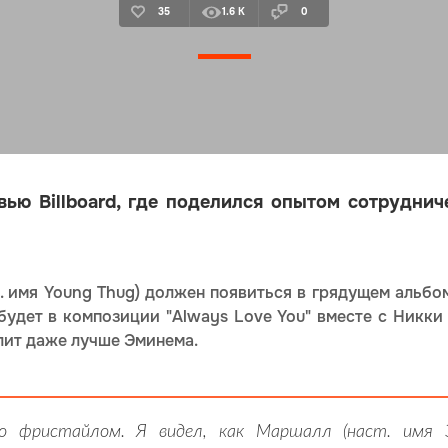
35
1.6 K
0
ью Billboard, где поделился опытом сотруднич
. имя Young Thug) должен появиться в грядущем альбо
 будет в композиции "Always Love You" вместе с Никк
лит даже лучше Эминема.
о фристайлом. Я видел, как Маршалл (наст. имя Э