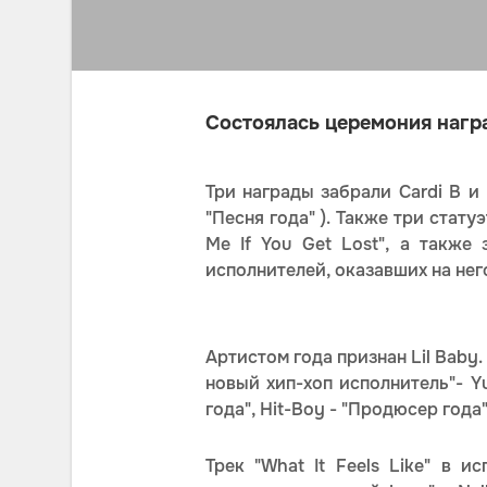
Состоялась церемония нагр
Три награды забрали Cardi B и 
"Песня года" ). Также три стату
Me If You Get Lost", а также
исполнителей, оказавших на нег
Артистом года признан Lil Baby.
новый хип-хоп исполнитель"- Yu
года", Hit-Boy - "Продюсер года"
Трек "What It Feels Like" в и