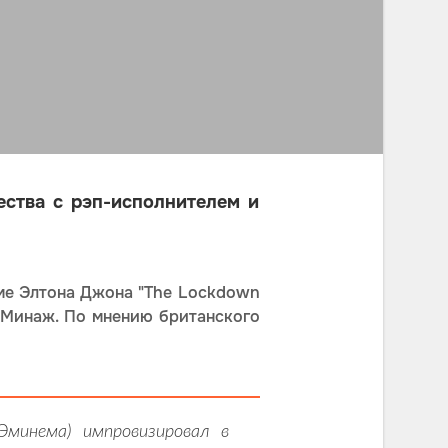
ества с рэп-исполнителем и
ме Элтона Джона "The Lockdown
и Минаж. По мнению британского
минема) импровизировал в