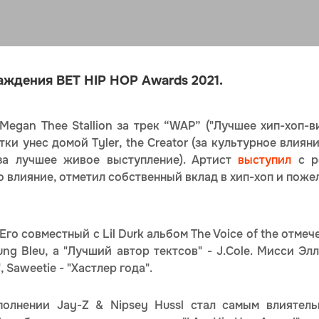
аждения BET HIP HOP Awards 2021.
Megan Thee Stallion за трек “WAP” ("Лучшее хип-хоп-
этки унес домой Tyler, the Creator (за культурное влиян
 за лучшее живое выступление). Артист
выступил
с ре
о влияние, отметил собственный вклад в хип-хоп и пож
 Его совместный с Lil Durk альбом The Voice of the отмеч
ng Bleu, а "Лучший автор тектсов" - J.Cole. Мисси Э
, Saweetie - "Хастлер года".
сполнении Jay-Z & Nipsey Hussl стал самым влиятель