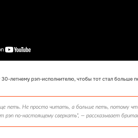
 30-летнему рэп-исполнителю, чтобы тот стал больше пе
ще петь. Не просто читать, а больше петь, потому чт
т рэп по-настоящему сверкать", — рассказывает британ