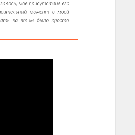
залось, мое присутствие его
дивительный момент в моей
юдать за этим было просто