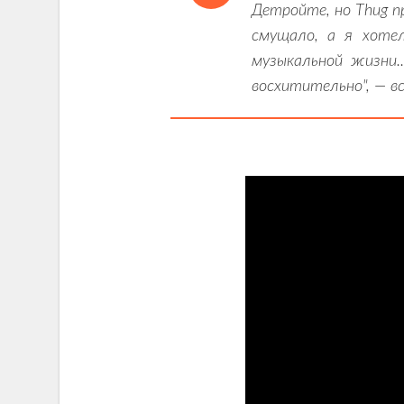
Детройте, но Thug п
смущало, а я хоте
музыкальной жизни.
восхитительно", — 