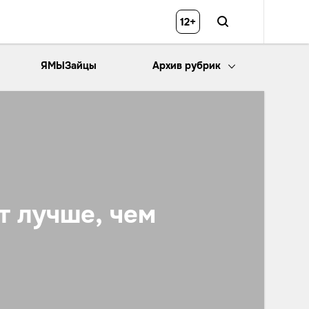
12+
ЯМЫЗайцы
Архив рубрик
т лучше, чем