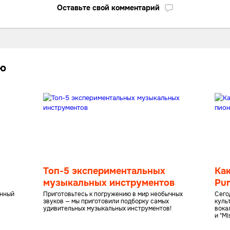
Оставьте свой комментарий
лю
Топ-5 экспериментальных
Ка
музыкальных инструментов
Pur
му
енный
Приготовьтесь к погружению в мир необычных
Сего
звуков — мы приготовили подборку самых
куль
удивительных музыкальных инструментов!
вокал
и "Mi