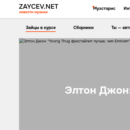
Музсторис
Ин
Зайцы в курсе
Сборники
Ты — авт
Элтон Джон: