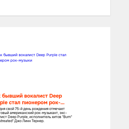
к бывший вокалист Deep
ple стал пионером рок-
зыки
дня свой 75-й день рождения отмечает
товый американский рок-музыкант, экс-
ист Deep Purple, исполнитель хитов "Burn"
streated" Джо Линн Тернер.