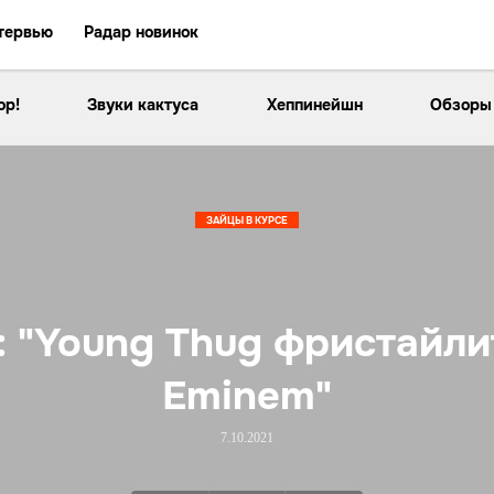
тервью
Радар новинок
ор!
Звуки кактуса
Хеппинейшн
Обзоры
ЗАЙЦЫ В КУРСЕ
 "Young Thug фристайли
Eminem"
7.10.2021