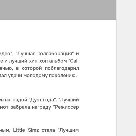
видео", "Лучшая коллаборация" и
ие и лучший хип-хоп альбом "Call
чью, в которой поблагодарил
елал удачи молодому поколению.
ен наградой "Дуэт года". "Лучший
ллиот забрала награду "Режиссер
ным, Little Simz стала "Лучшим