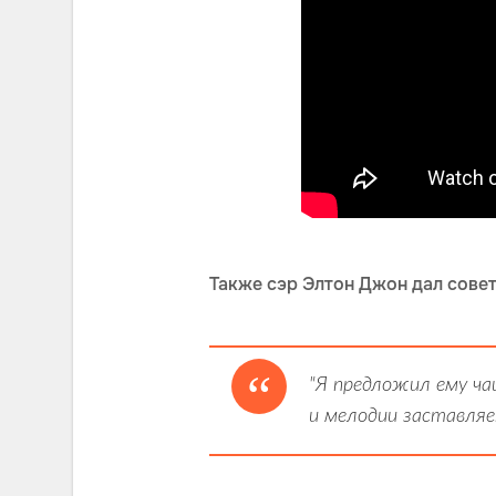
Также сэр Элтон Джон дал совет
"Я предложил ему ча
и мелодии заставляе