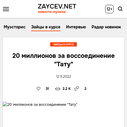
12+
Музсторис
Зайцы в курсе
Интервью
Радар новинок
ЗАЙЦЫ В КУРСЕ
20 миллионов за воссоединение
"Тату"
12.9.2022
31
2.2 K
2