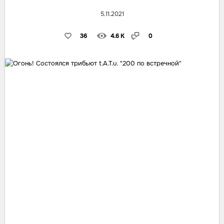
5.11.2021
36
4.6 K
0