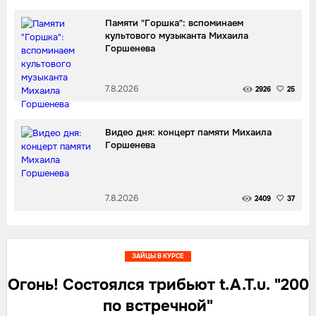
Памяти "Горшка": вспоминаем
культового музыканта Михаила
Горшенева
7.8.2026
2926
25
Видео дня: концерт памяти Михаила
Горшенева
7.8.2026
2409
37
ЗАЙЦЫ В КУРСЕ
Огонь! Состоялся трибьют t.A.T.u. "200
по встречной"