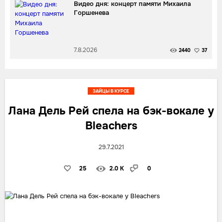
Видео дня: концерт памяти Михаила
Горшенева
7.8.2026
2440
37
ЗАЙЦЫ В КУРСЕ
Лана Дель Рей спела на бэк-вокале у
Bleachers
29.7.2021
25
2.0 K
0