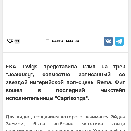
ССЫЛКА НА СТАТЬЮ
33
FKA Twigs представила клип на трек
"Jealousy", совместно записанный со
звездой нигерийской поп-сцены Remа. Фит
вошел в последний микстейп
исполнительницы "Caprisongs".
Для видео, созданием которого занимался Эйдан
Замири, была выбрана эстетика конца
восьмидесятых - начала девяностых. Хореографию