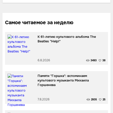
Самое читаемое за неделю
К 61-летию культового альбома The
Beatles "Help!"
6.8.2026
3493
38
Памяти "Горшка": вспоминаем
культового музыканта Михаила
Горшенева
7.8.2026
2935
25