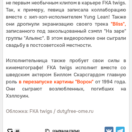
не первым необычным клипом в карьере FKA twigs.
Так, к примеру, певица записала коллаборацию
вместе с хип-хоп-исполнителем Yung Lean! Также
они дропнули экранизацию своего трека
"Bliss",
записанного под закольцованный сэмпл "На заре"
группы "Альянс". В этом видеоролике они сыграли
свадьбу в постсоветской местности.
Исполнительница также пробует свои силы в
кинематографе! FKA twigs исполнит вместе со
шведским актером Биллом Скарсгардом главную
роль
в перезапуске картины "Ворон"
от 1994 года.
Они сыграют возлюбленных, погибших на
Хэллоуин.
Обложка: FKA twigs / dutyfree-ome.ru
ССЫЛКА НА СТАТЬЮ
46