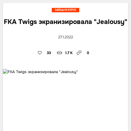
ЗАЙЦЫ В КУРСЕ
FKA Twigs экранизировала "Jealousy"
27.1.2022
33
1.7 K
0