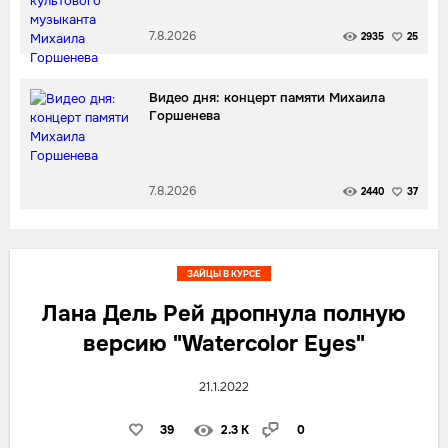
7.8.2026
2935
25
Видео дня: концерт памяти Михаила
Горшенева
7.8.2026
2440
37
ЗАЙЦЫ В КУРСЕ
Лана Дель Рей дропнула полную
версию "Watercolor Eyes"
21.1.2022
39
2.3 K
0