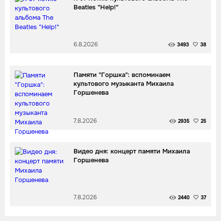
Beatles "Help!"
6.8.2026
3493
38
Памяти "Горшка": вспоминаем
культового музыканта Михаила
Горшенева
7.8.2026
2935
25
Видео дня: концерт памяти Михаила
Горшенева
7.8.2026
2440
37