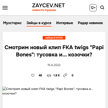
12+
Музсторис
Зайцы в курсе
Интервью
Радар новинок
ЗАЙЦЫ В КУРСЕ
Смотрим новый клип FKA twigs "Papi
Bones": тусовка и... козочки?
15.4.2022
46
1.9 K
0