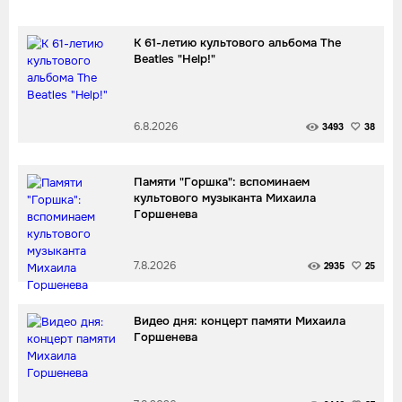
К 61-летию культового альбома The
Beatles "Help!"
6.8.2026
3493
38
Памяти "Горшка": вспоминаем
культового музыканта Михаила
Горшенева
7.8.2026
2935
25
Видео дня: концерт памяти Михаила
Горшенева