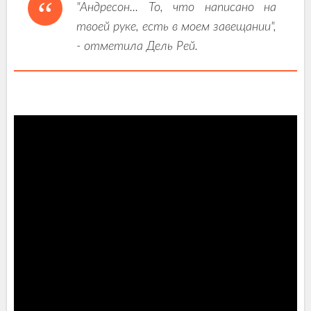
"Андресон... То, что написано на
твоей руке, есть в моем завещании",
- отметила Дель Рей.