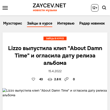
12+
Музсторис
Зайцы в курсе
Интервью
Радар новинок
ЗАЙЦЫ В КУРСЕ
Lizzo выпустила клип "About Damn
Time" и огласила дату релиза
альбома
15.4.2022
43
2.8 K
0