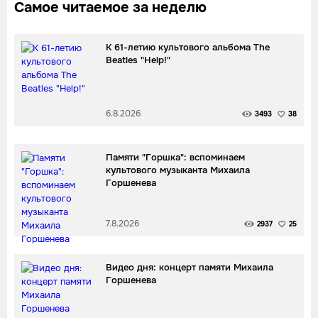
Самое читаемое за неделю
К 61-летию культового альбома The
Beatles "Help!"
6.8.2026
3493
38
Памяти "Горшка": вспоминаем
культового музыканта Михаила
Горшенева
7.8.2026
2937
25
Видео дня: концерт памяти Михаила
Горшенева