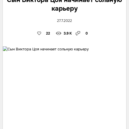
карьеру
27.7.2022
22
3.9 K
0