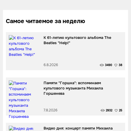
Самое читаемое за неделю
К 61-летию культового альбома The
Beatles "Help!"
6.8.2026
3490
38
Памяти "Горшка": вспоминаем
культового музыканта Михаила
Горшенева
7.8.2026
2932
25
Видео дня: концерт памяти Михаила