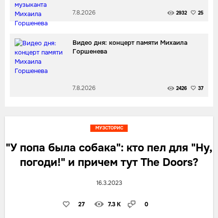
7.8.2026
2932
25
Видео дня: концерт памяти Михаила
Горшенева
7.8.2026
2426
37
МУЗСТОРИС
"У попа была собака": кто пел для "Ну,
погоди!" и причем тут The Doors?
16.3.2023
27
7.3 K
0