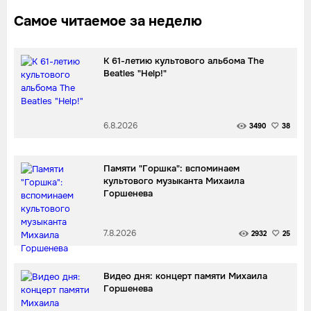
Самое читаемое за неделю
К 61-летию культового альбома The
Beatles "Help!"
6.8.2026
3490
38
Памяти "Горшка": вспоминаем
культового музыканта Михаила
Горшенева
7.8.2026
2932
25
Видео дня: концерт памяти Михаила
Горшенева