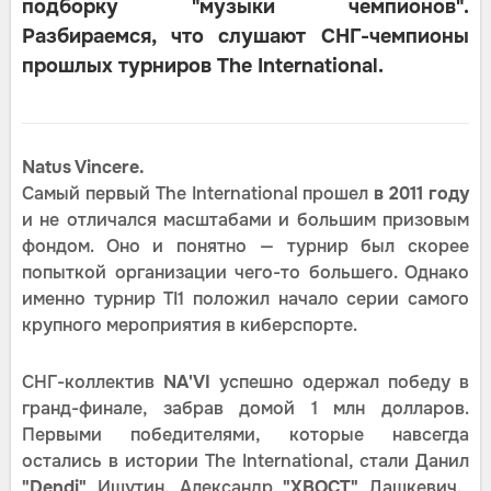
подборку "музыки чемпионов".
Разбираемся, что слушают СНГ-чемпионы
прошлых турниров The International.
Natus Vincere.
Самый первый The International прошел
в 2011 году
и не отличался масштабами и большим призовым
фондом. Оно и понятно — турнир был скорее
попыткой организации чего-то большего. Однако
именно турнир TI1 положил начало серии самого
крупного мероприятия в киберспорте.
СНГ-коллектив
NA'VI
успешно одержал победу в
гранд-финале, забрав домой 1 млн долларов.
Первыми победителями, которые навсегда
остались в истории The International, стали Данил
"Dendi"
Ишутин, Александр
"ХВОСТ"
Дашкевич,