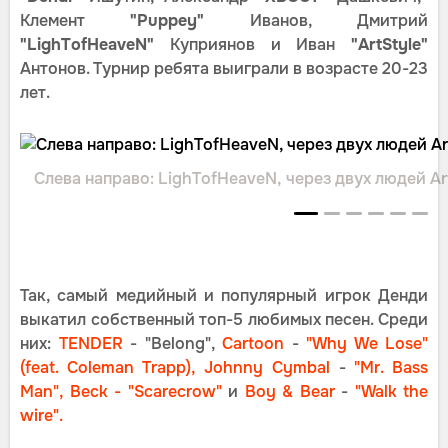
Клемент
"Puppey"
Иванов, Дмитрий
"LighTofHeaveN"
Куприянов и Иван
"ArtStyle"
Антонов. Турнир ребята выиграли в возрасте 20-23
лет.
Слева направо: LighTofHeaveN, через двух людей Ar
Так, самый медийный и популярный игрок Денди
выкатил собственный топ-5 любимых песен. Среди
них:
TENDER
- "Belong",
Cartoon
-
"Why
We Lose"
(feat. Coleman Trapp),
Johnny Cymbal
-
"Mr. Bass
Man",
Beck
-
"Scarecrow"
и
Boy & Bear
-
"Walk the
wire".