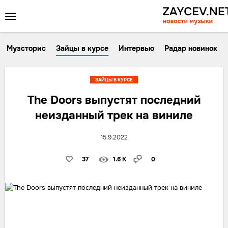
Музсторис
Зайцы в курсе
Интервью
Радар новинок
ЗАЙЦЫ В КУРСЕ
The Doors выпустят последний
неизданный трек на виниле
15.9.2022
37
1.6 K
0