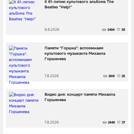
К 61-летию культового альбома The
Beatles "Help!"
6.8.2026
3494
38
Памяти "Горшка": вспоминаем
культового музыканта Михаила
Горшенева
7.8.2026
2941
25
Видео дня: концерт памяти Михаила
Горшенева
7.8.2026
2448
37