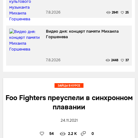
7.8.2026
2941
25
Видео дня: концерт памяти Михаила
Горшенева
7.8.2026
2448
37
ЗАЙЦЫ В КУРСЕ
Foo Fighters преуспели в синхронном
плавании
24.11.2021
54
2.2 K
0