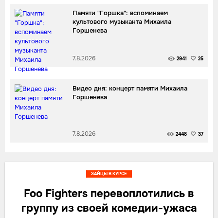
Памяти "Горшка": вспоминаем
культового музыканта Михаила
Горшенева
7.8.2026
2941
25
Видео дня: концерт памяти Михаила
Горшенева
7.8.2026
2448
37
ЗАЙЦЫ В КУРСЕ
Foo Fighters перевоплотились в
группу из своей комедии-ужаса