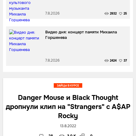
7.8.2026
2932
25
Видео дня: концерт памяти Михаила
Горшенева
7.8.2026
2424
37
ЗАЙЦЫ В КУРСЕ
Danger Mouse и Black Thought
дропнули клип на "Strangers" с A$AP
Rocky
13.8.2022