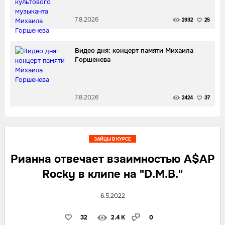
7.8.2026
2932
25
Видео дня: концерт памяти Михаила
Горшенева
7.8.2026
2424
37
ЗАЙЦЫ В КУРСЕ
Рианна отвечает взаимностью A$AP
Rocky в клипе на "D.M.B."
6.5.2022
32
2.4 K
0