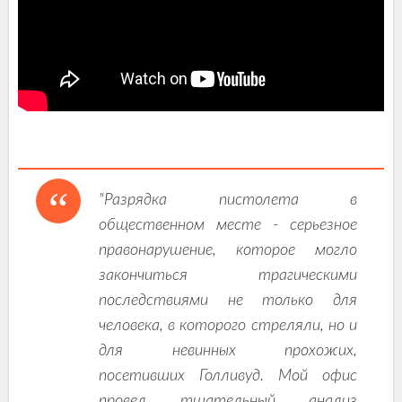
"Разрядка пистолета в
общественном месте - серьезное
правонарушение, которое могло
закончиться трагическими
последствиями не только для
человека, в которого стреляли, но и
для невинных прохожих,
посетивших Голливуд. Мой офис
провел тщательный анализ