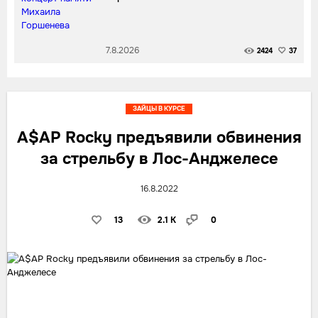
7.8.2026
2424
37
ЗАЙЦЫ В КУРСЕ
A$AP Rocky предъявили обвинения
за стрельбу в Лос-Анджелесе
16.8.2022
13
2.1 K
0