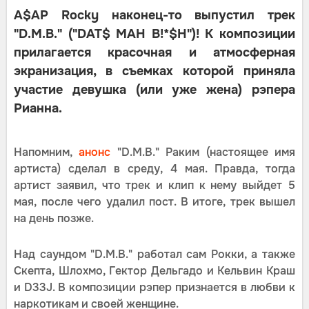
A$AP Rocky наконец-то выпустил трек
"D.M.B." ("DAT$ MAH B!*$H")! К композиции
прилагается красочная и атмосферная
экранизация, в съемках которой приняла
участие девушка (или уже жена) рэпера
Рианна.
Напомним,
анонс
"D.M.B." Раким (настоящее имя
артиста) сделал в среду, 4 мая. Правда, тогда
артист заявил, что трек и клип к нему выйдет 5
мая, после чего удалил пост. В итоге, трек вышел
на день позже.
Над саундом "D.M.B." работал сам Рокки, а также
Скепта, Шлохмо, Гектор Дельгадо и Кельвин Краш
и D33J. В композиции рэпер признается в любви к
наркотикам и своей женщине.