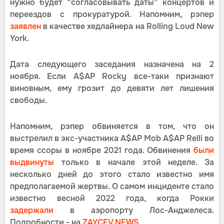
нужно будет “согласовывать даты” концертов и
переездов с прокуратурой. Напомним, рэпер
заявлен
в качестве хедлайнера на Rolling Loud New
York.
Дата следующего заседания назначена на 2
ноября. Если A$AP Rocky все-таки признают
виновным, ему грозит до девяти лет лишения
свободы.
Напомним, рэпер обвиняется в том, что он
выстрелил в экс-участника A$AP Mob A$AP Relli во
время ссоры в ноябре 2021 года. Обвинения
были
выдвинуты
только в начале этой неделе. За
несколько дней до этого стало известно имя
предполагаемой жертвы. О самом инциденте стало
известно весной 2022 года, когда Рокки
задержали
в аэропорту Лос-Анджелеса.
Подробности - на
ZAYCEV NEWS.