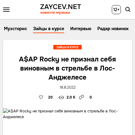
12+
Музсторис
Зайцы в курсе
Интервью
Радар новинок
ЗАЙЦЫ В КУРСЕ
A$AP Rocky не признал себя
виновным в стрельбе в Лос-
Анджелесе
18.8.2022
20
2.0 K
0