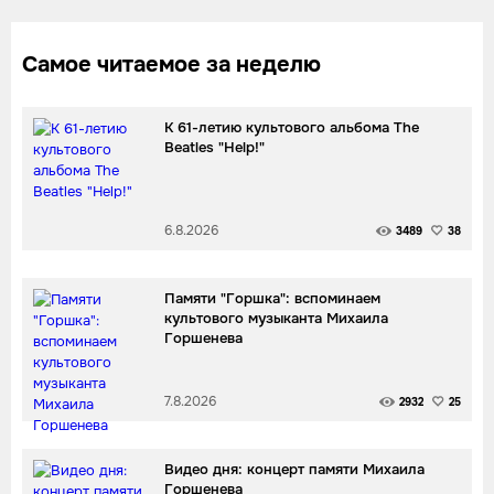
Самое читаемое за неделю
К 61-летию культового альбома The
Beatles "Help!"
6.8.2026
3489
38
Памяти "Горшка": вспоминаем
культового музыканта Михаила
Горшенева
7.8.2026
2932
25
Видео дня: концерт памяти Михаила
Горшенева