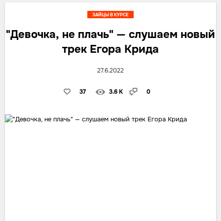
ЗАЙЦЫ В КУРСЕ
"Девочка, не плачь" — слушаем новый
трек Егора Крида
27.6.2022
37
3.6 K
0