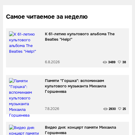
Самое читаемое за неделю
К 61-летию культового альбома The
Beatles "Help!"
6.8.2026
3489
38
Памяти "Горшка": вспоминаем
культового музыканта Михаила
Горшенева
7.8.2026
2930
25
Видео дня: концерт памяти Михаила
Горшенева