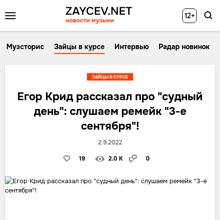
12+
Музсторис
Зайцы в курсе
Интервью
Радар новинок
ЗАЙЦЫ В КУРСЕ
Егор Крид рассказал про "судный
день": слушаем ремейк "3-е
сентября"!
2.9.2022
19
2.0 K
0