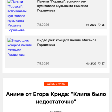
Памяти "Горшка": вспоминаем
культового музыканта Михаила
Горшенева
7.8.2026
2930
25
Видео дня: концерт памяти Михаила
Горшенева
7.8.2026
2420
37
ЗАЙЦЫ В КУРСЕ
Аниме от Егора Крида: "Клипа было
недостаточно"