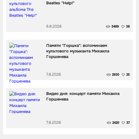
Beatles "Help!"
6.8.2026
3489
38
Памяти "Горшка": вспоминаем
культового музыканта Михаила
Горшенева
7.8.2026
2930
25
Видео дня: концерт памяти Михаила
Горшенева
7.8.2026
2420
37