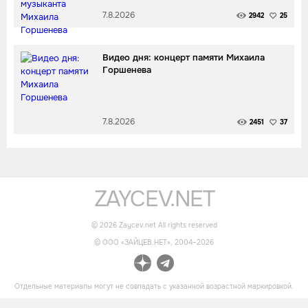
7.8.2026
2942
25
Видео дня: концерт памяти Михаила
Горшенева
7.8.2026
2451
37
ZAYCEV.NET
©
2026
Zaycev.net All rights reserved
© OOO «ЗАЙЦЕВ.НЕТ», 2004–
2026
Отдельные материалы могут не совпадать с указанной возрастной маркировкой.