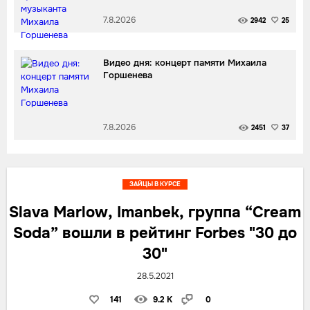
7.8.2026
2942
25
Видео дня: концерт памяти Михаила
Горшенева
7.8.2026
2451
37
ЗАЙЦЫ В КУРСЕ
Slava Marlow, Imanbek, группа “Cream
Soda” вошли в рейтинг Forbes "30 до
30"
28.5.2021
141
9.2 K
0