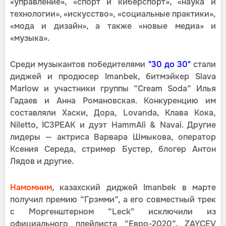
«управление», «спорт и киберспорт», «наука и
технологии», «искусство», «социальные практики»,
«мода и дизайн», а также «новые медиа» и
«музыка».
Среди музыкантов победителями
"30 до 30"
стали
диджей и продюсер Imanbek, битмэйкер Slava
Marlow и участники группы “Cream Soda” Илья
Гадаев и Анна Романовская. Конкуренцию им
составляли Хаски, Дора, Lovanda, Клава Кока,
Niletto, IC3PEAK и дуэт HammAli & Navai. Другие
лидеры — актриса Варвара Шмыкова, оператор
Ксения Середа, стример Бустер, блогер Антон
Лядов и другие.
Намомним
, казахский диджей Imanbek в марте
получил премию “Грэмми”, а его совместный трек
с Моргенштерном “Leck” исключили из
официального плейлиста “Евро-2020”. ZAYCEV