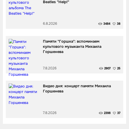
Beatles "Help!"
6.8.2026
3484
38
Памяти "Горшка": вспоминаем
культового музыканта Михаила
Горшенева
7.8.2026
2907
25
Видео дня: концерт памяти Михаила
Горшенева
7.8.2026
2398
37