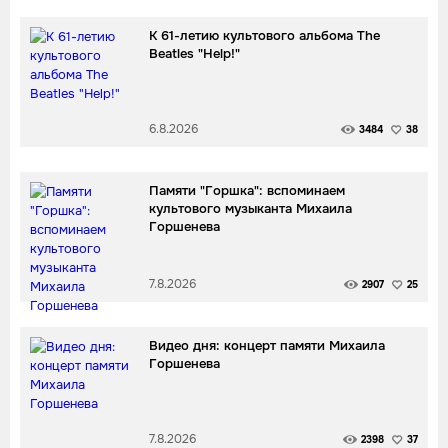
К 61-летию культового альбома The
Beatles "Help!"
6.8.2026
3484
38
Памяти "Горшка": вспоминаем
культового музыканта Михаила
Горшенева
7.8.2026
2907
25
Видео дня: концерт памяти Михаила
Горшенева
7.8.2026
2398
37