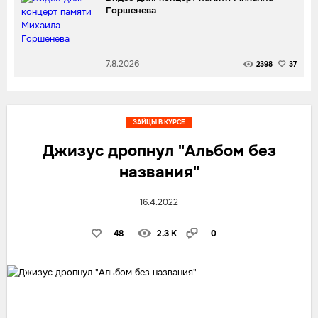
Горшенева
7.8.2026
2398
37
ЗАЙЦЫ В КУРСЕ
Джизус дропнул "Альбом без
названия"
16.4.2022
48
2.3 K
0