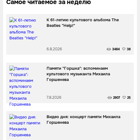
Самое читаемое за неделю
К 61-летию культового альбома The
Beatles "Help!"
6.8.2026
3484
38
Памяти "Горшка": вспоминаем
культового музыканта Михаила
Горшенева
7.8.2026
2907
25
Видео дня: концерт памяти Михаила
Горшенева