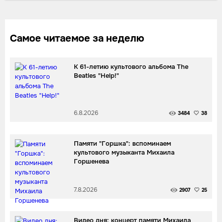
Самое читаемое за неделю
К 61-летию культового альбома The
Beatles "Help!"
6.8.2026
3484
38
Памяти "Горшка": вспоминаем
культового музыканта Михаила
Горшенева
7.8.2026
2907
25
Видео дня: концерт памяти Михаила