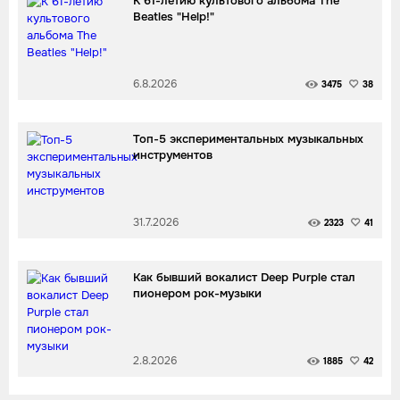
К 61-летию культового альбома The
Beatles "Help!"
6.8.2026
3475
38
Топ-5 экспериментальных музыкальных
инструментов
31.7.2026
2323
41
Как бывший вокалист Deep Purple стал
пионером рок-музыки
2.8.2026
1885
42