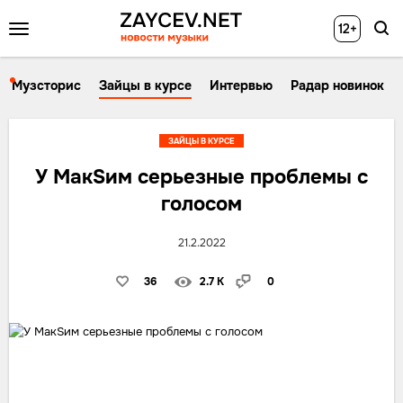
12+
Музсторис
Зайцы в курсе
Интервью
Радар новинок
ЗАЙЦЫ В КУРСЕ
У МакSим серьезные проблемы с
голосом
21.2.2022
36
2.7 K
0