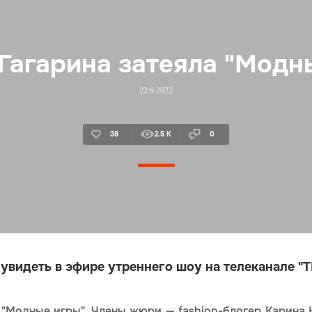
Гагарина затеяла "Модн
22.6.2022
38
2.5 K
0
увидеть в эфире утреннего шоу на телеканале "Т
 "Модные игры". Члены жюри — fashion-блогер Карина 