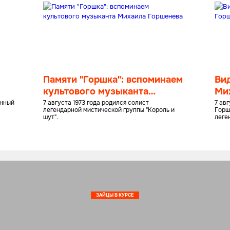
Памяти "Горшка": вспоминаем
Вид
культового музыканта
Ми
Михаила Горшенева
енный
7 августа 1973 года родился солист
7 ав
легендарной мистической группы "Король и
Горш
шут".
леге
ЗАЙЦЫ В КУРСЕ