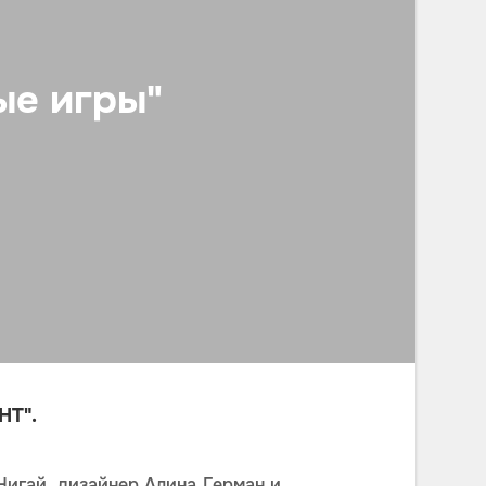
ые игры"
НТ".
Нигай, дизайнер Алина Герман и