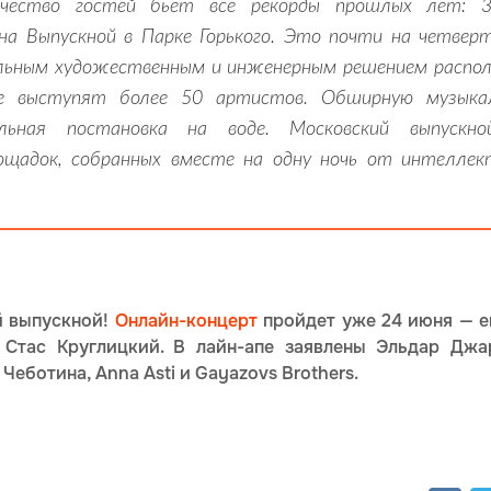
чество гостей бьёт все рекорды прошлых лет: 
на Выпускной в Парке Горького. Это почти на четвер
кальным художественным и инженерным решением распо
е выступят более 50 артистов. Обширную музыка
ьная постановка на воде. Московский выпускно
ощадок, собранных вместе на одну ночь от интеллек
й выпускной!
Онлайн-концерт
пройдет уже 24 июня — е
тас Круглицкий. В лайн-апе заявлены Эльдар Джара
Чеботина, Anna Asti и Gayazovs Brothers.