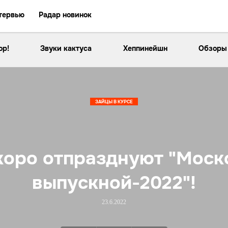
тервью
Радар новинок
ор!
Звуки кактуса
Хеппинейшн
Обзоры
ЗАЙЦЫ В КУРСЕ
коро отпразднуют "Моск
выпускной-2022"!
23.6.2022