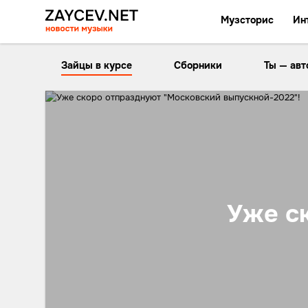
Музсторис
Ин
Зайцы в курсе
Сборники
Ты — авт
Уже с