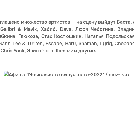
лашено множество артистов — на сцену выйдут Баста, An
 Galibri & Mavik, Хабиб, Dava, Люся Чеботина, Влади
бкина, Глюкозa, Стас Костюшкин, Наталья Подольская
, Bahh Tee & Turken, Escape, Haru, Shaman, Lyriq, Cheban
 Chris Yank, Элина Чага, Kamazz и другие.