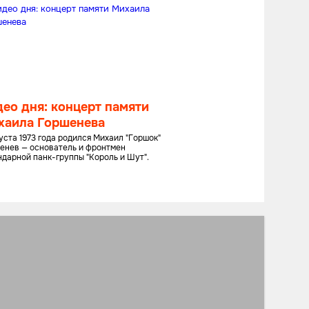
ео дня: концерт памяти
хаила Горшенева
густа 1973 года родился Михаил "Горшок"
енев — основатель и фронтмен
ндарной панк-группы "Король и Шут".