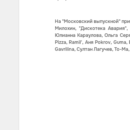
На "Московский выпускной" приг
Милохин, "Дискотека Авария",
Юлианна Караулова, Ольга Серя
Pizza, Ramil', Аня Pokrov, Guma
Gavrilina, Султан Лагучев, То-Ма,