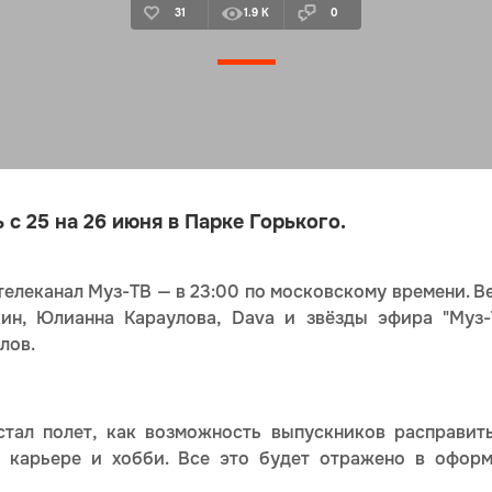
31
1.9 K
0
с 25 на 26 июня в Парке Горького.
телеканал Муз-ТВ — в 23:00 по московскому времени. 
кин, Юлианна Караулова, Dava и звёзды эфира "Муз
лов.
стал полет, как возможность выпускников расправит
е, карьере и хобби. Все это будет отражено в офор