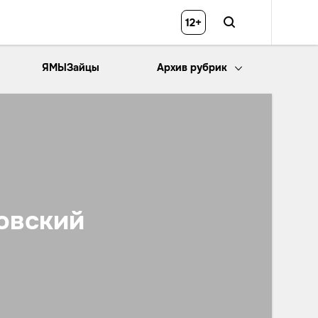
12+
ЯМЫЗайцы
Архив рубрик
овский