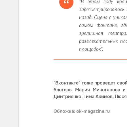
"В этом году коли
зарегистрировалось 
назад. Сцена с уни
самом фонтане, гд
зрелищная театрал
развлекательных пл
площадок".
"Вконтакте" тоже проведет сво
блогеры Мария Миногарова и С
Дмитриенко, Тима Акимов, Люся 
Обложка: ok-magazine.ru