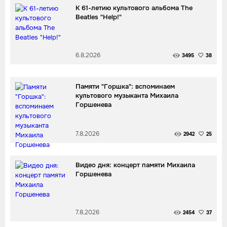
К 61-летию культового альбома The
Beatles "Help!"
6.8.2026
3495
38
Памяти "Горшка": вспоминаем
культового музыканта Михаила
Горшенева
7.8.2026
2942
25
Видео дня: концерт памяти Михаила
Горшенева
7.8.2026
2454
37