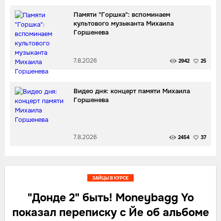
Памяти "Горшка": вспоминаем
культового музыканта Михаила
Горшенева
7.8.2026
2942
25
Видео дня: концерт памяти Михаила
Горшенева
7.8.2026
2454
37
ЗАЙЦЫ В КУРСЕ
"Донде 2" быть! Moneybagg Yo
показал переписку с Йе об альбоме