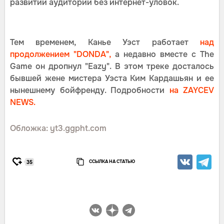
развитии аудитории без интернет-уловок.
Тем временем, Канье Уэст работает
над
продолжением "DONDA",
а недавно вместе с The
Game он дропнул "Eazy". В этом треке досталось
бывшей жене мистера Уэста Ким Кардашьян и ее
нынешнему бойфренду. Подробности
на ZAYCEV
NEWS.
Обложка: yt3.ggpht.com
ССЫЛКА НА СТАТЬЮ
35