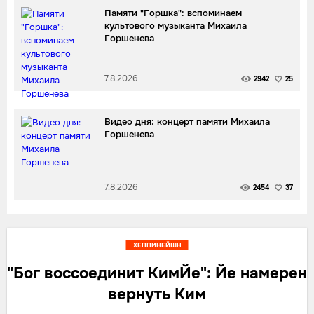
Памяти "Горшка": вспоминаем
культового музыканта Михаила
Горшенева
7.8.2026
2942
25
Видео дня: концерт памяти Михаила
Горшенева
7.8.2026
2454
37
ХЕППИНЕЙШН
"Бог воссоединит КимЙе": Йе намерен
вернуть Ким