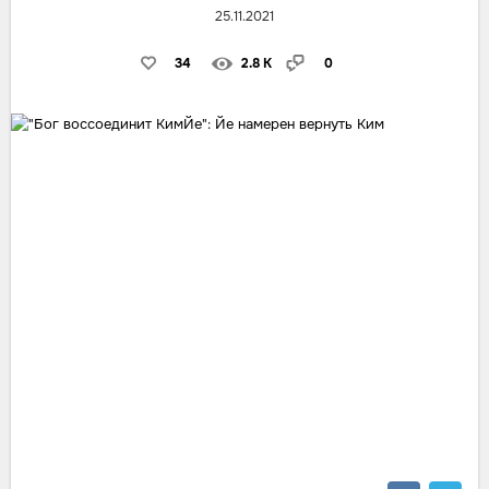
25.11.2021
34
2.8 K
0