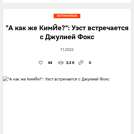
ХЕППИНЕЙШН
"А как же КимЙе?": Уэст встречается
с Джулией Фокс
7.1.2022
44
3.3 K
0