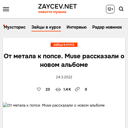
12+
Музсторис
Зайцы в курсе
Интервью
Радар новинок
ЗАЙЦЫ В КУРСЕ
От метала к попсе. Muse рассказали о
новом альбоме
24.3.2022
23
1.4 K
0