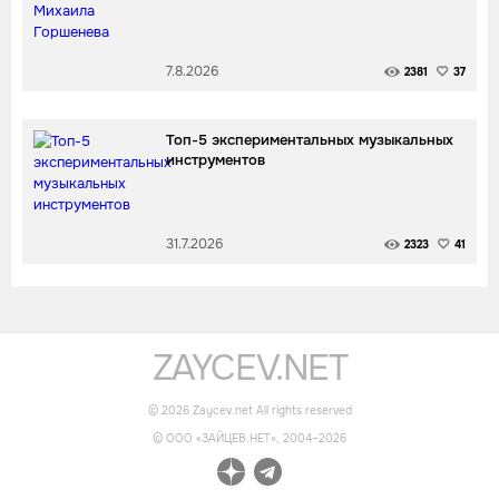
7.8.2026
2381
37
Топ-5 экспериментальных музыкальных
инструментов
31.7.2026
2323
41
ZAYCEV.NET
©
2026
Zaycev.net All rights reserved
© OOO «ЗАЙЦЕВ.НЕТ», 2004–
2026