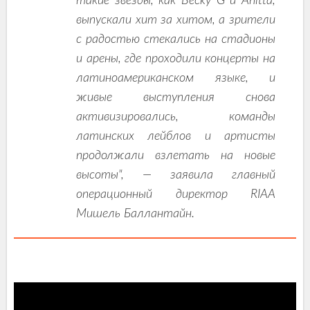
такие звезды, как Becky G и Anitta,
выпускали хит за хитом, а зрители
с радостью стекались на стадионы
и арены, где проходили концерты на
латиноамериканском языке, и
живые выступления снова
активизировались, команды
латинских лейблов и артисты
продолжали взлетать на новые
высоты", — заявила главный
операционный директор RIAA
Мишель Баллантайн.