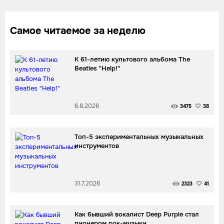
Самое читаемое за неделю
К 61-летию культового альбома The
Beatles "Help!"
6.8.2026
3475
38
Топ-5 экспериментальных музыкальных
инструментов
31.7.2026
2323
41
Как бывший вокалист Deep Purple стал
пионером рок-музыки