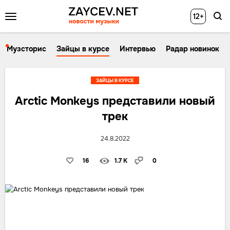
12+
Музсторис
Зайцы в курсе
Интервью
Радар новинок
ЗАЙЦЫ В КУРСЕ
Arctic Monkeys представили новый
трек
24.8.2022
16
1.7 K
0