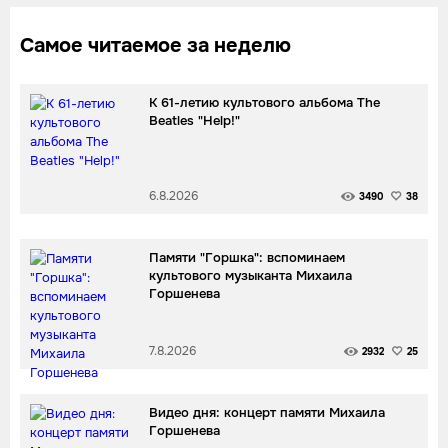
Самое читаемое за неделю
К 61-летию культового альбома The
Beatles "Help!"
6.8.2026
3490
38
Памяти "Горшка": вспоминаем
культового музыканта Михаила
Горшенева
7.8.2026
2932
25
Видео дня: концерт памяти Михаила
Горшенева