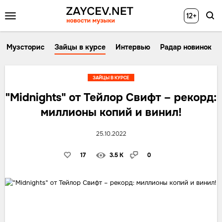
12+
Музсторис
Зайцы в курсе
Интервью
Радар новинок
ЗАЙЦЫ В КУРСЕ
"Midnights" от Тейлор Свифт – рекорд:
миллионы копий и винил!
25.10.2022
17
3.5 K
0