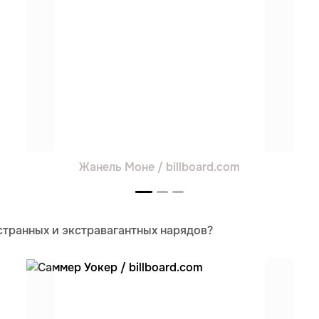
Жанель Моне / billboard.com
 странных и экстравагантных нарядов?