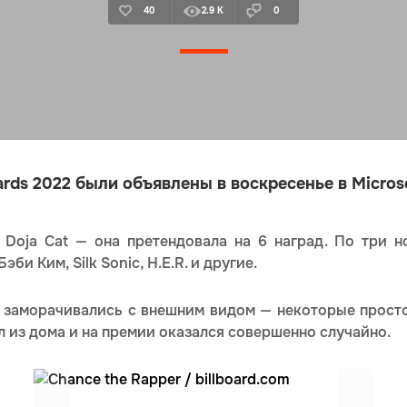
40
2.9 K
0
ds 2022 были объявлены в воскресенье в Microso
 Doja Cat — она претендовала на 6 наград. По три н
Бэби Ким, Silk Sonic, H.E.R. и другие.
 заморачивались с внешним видом — некоторые просто
л из дома и на премии оказался совершенно случайно.