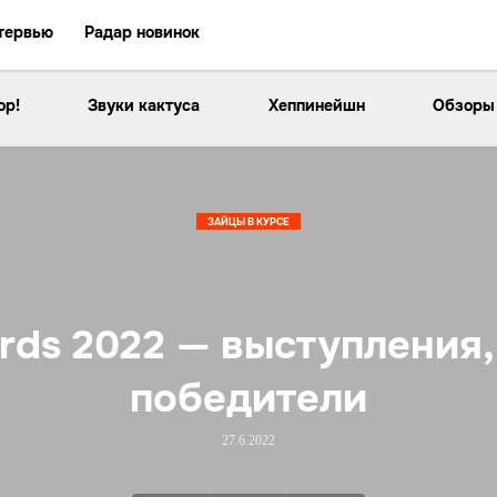
тервью
Радар новинок
ор!
Звуки кактуса
Хеппинейшн
Обзоры
ЗАЙЦЫ В КУРСЕ
rds 2022 — выступления,
победители
27.6.2022