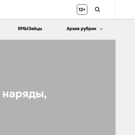
12+
ЯМЫЗайцы
Архив рубрик
 наряды,