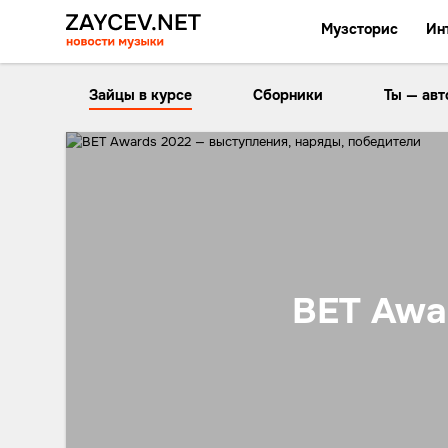
Музсторис
Ин
Зайцы в курсе
Сборники
Ты — авт
BET Awa