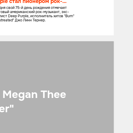
ple стал пионером рок-
зыки
дня свой 75-й день рождения отмечает
товый американский рок-музыкант, экс-
ист Deep Purple, исполнитель хитов "Burn"
streated" Джо Линн Тернер.
: Megan Thee
er"