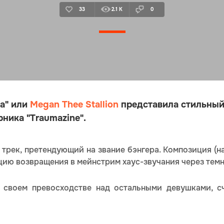
33
2.1 K
0
а" или
Megan Thee Stallion
представила стильный
рника "Traumazine".
 трек, претендующий на звание бэнгера. Композиция (н
цию возвращения в мейнстрим хаус-звучания через темн
о своем превосходстве над остальными девушками, 