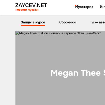
Музсторис
Ин
Зайцы в курсе
Сборники
Ты — авт
Megan Thee 