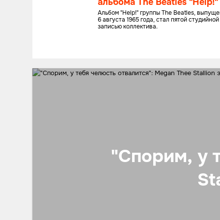
альбома The Beatles "Help!"
Альбом "Help!" группы The Beatles, выпущ
6 августа 1965 года, стал пятой студийной
записью коллектива.
"Спорим, у 
St