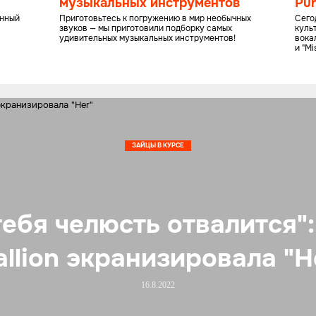
музыкальных инструментов
Pur
му
енный
Приготовьтесь к погружению в мир необычных
Сего
звуков — мы приготовили подборку самых
куль
удивительных музыкальных инструментов!
вокал
и "Mi
ЗАЙЦЫ В КУРСЕ
тебя челюсть отвалится"
allion экранизировала "H
16.8.2022