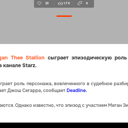
23
1.7 K
0
an Thee Stallion
сыграет эпизодическую роль
 канале Starz.
грает роль персонажа, вовлеченного в судебное разби
рает Джош Сегарра, сообщает
Deadline.
ются. Однако известно, что эпизод с участием Меган Зи