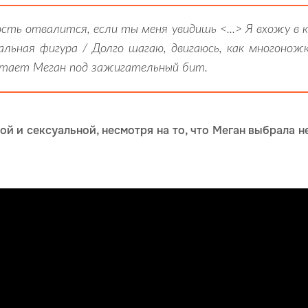
юсть отвалится, если ты меня увидишь <...> Я вхожу в
альная фигура / Долго шагаю, двигаюсь, как многоножк
 читает Меган под зажигательный бит.
ой и сексуальной, несмотря на то, что Меган выбрала 