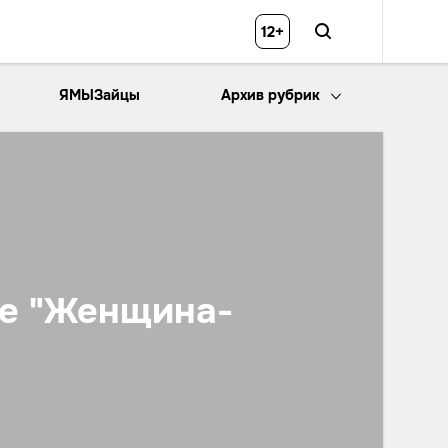
12+
ЯМЫЗайцы
Архив рубрик
ле "Женщина-