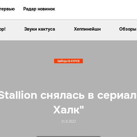
тервью
Радар новинок
ор!
Звуки кактуса
Хеппинейшн
Обзоры
ЗАЙЦЫ В КУРСЕ
Stallion снялась в сериа
Халк"
31.8.2022