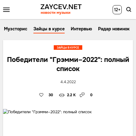
12+
Музсторис
Зайцы в курсе
Интервью
Радар новинок
ЗАЙЦЫ В КУРСЕ
Победители "Грэмми–2022": полный
список
4.4.2022
30
2.2 K
0