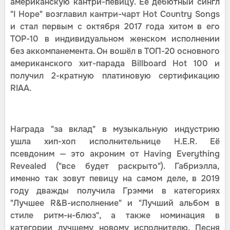
американскую кантри-певицу. Её дебютный сингл
"I Hope" возглавил кантри-чарт Hot Country Songs
и стал первым с октября 2017 года хитом в его
ТОР-10 в индивидуальном женском исполнении
без аккомпанемента. Он вошёл в ТОП-20 основного
американского хит-парада Billboard Hot 100 и
получил 2-кратную платиновую сертификацию
RIAA.
Награда "за вклад" в музыкальную индустрию
ушла хип-хоп исполнительнице H.E.R. Её
псевдоним — это акроним от Having Everything
Revealed ("все будет раскрыто"). Габриэлла,
именно так зовут певицу на самом деле, в 2019
году дважды получила Грэмми в категориях
"Лучшее R&B-исполнение" и "Лучший альбом в
стиле ритм-н-блюз", а также номинация в
категории лучшему новому исполнителю. Песня