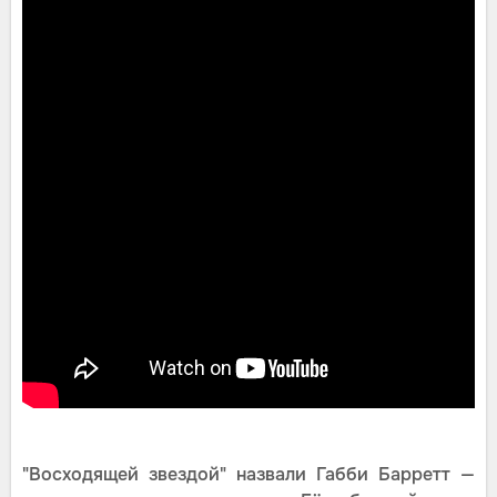
"Восходящей звездой" назвали Габби Барретт —