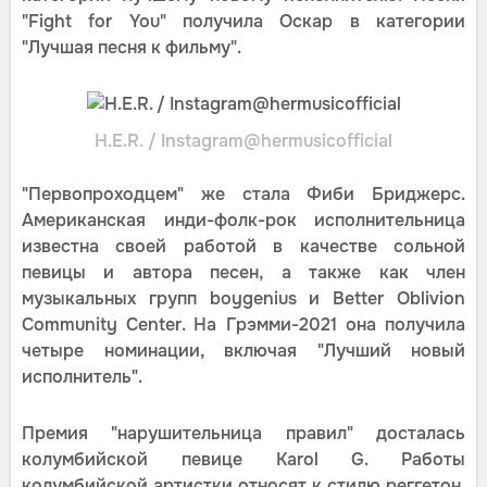
"Fight for You" получила Оскар в категории
"Лучшая песня к фильму".
H.E.R. / Instagram@hermusicofficial
"Первопроходцем" же стала Фиби Бриджерс.
Американская инди-фолк-рок исполнительница
известна своей работой в качестве сольной
певицы и автора песен, а также как член
музыкальных групп boygenius и Better Oblivion
Community Center. На Грэмми-2021 она получила
четыре номинации, включая "Лучший новый
исполнитель".
Премия "нарушительница правил" досталась
колумбийской певице Karol G. Работы
колумбийской артистки относят к стилю реггетон.