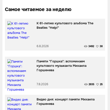
Самое читаемое за неделю
К 61-летию культового альбома The
Beatles "Help!"
6.8.2026
3492
38
Памяти "Горшка": вспоминаем
культового музыканта Михаила
Горшенева
7.8.2026
2935
25
Видео дня: концерт памяти Михаила
Горшенева