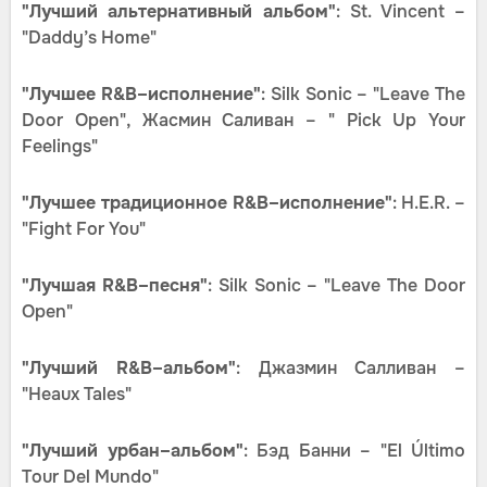
"Лучший альтернативный альбом"
: St. Vincent –
"Daddy’s Home"
"Лучшее R&B–исполнение"
: Silk Sonic – "Leave The
Door Open", Жасмин Саливан – " Pick Up Your
Feelings"
"Лучшее традиционное R&B–исполнение"
: H.E.R. –
"Fight For You"
"Лучшая R&B–песня"
: Silk Sonic – "Leave The Door
Open"
"Лучший R&B–альбом"
: Джазмин Салливан –
"Heaux Tales"
"Лучший урбан–альбом"
: Бэд Банни – "El Último
Tour Del Mundo"