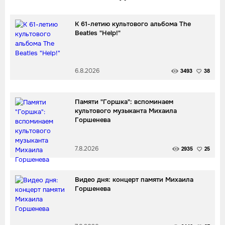
К 61-летию культового альбома The
Beatles "Help!"
6.8.2026
3493
38
Памяти "Горшка": вспоминаем
культового музыканта Михаила
Горшенева
7.8.2026
2935
25
Видео дня: концерт памяти Михаила
Горшенева