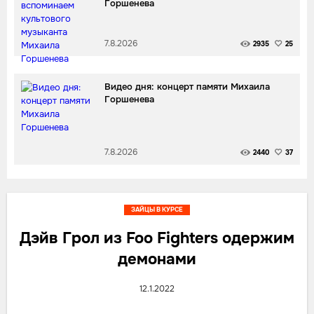
Горшенева
7.8.2026
2935
25
Видео дня: концерт памяти Михаила
Горшенева
7.8.2026
2440
37
ЗАЙЦЫ В КУРСЕ
Дэйв Грол из Foo Fighters одержим
демонами
12.1.2022