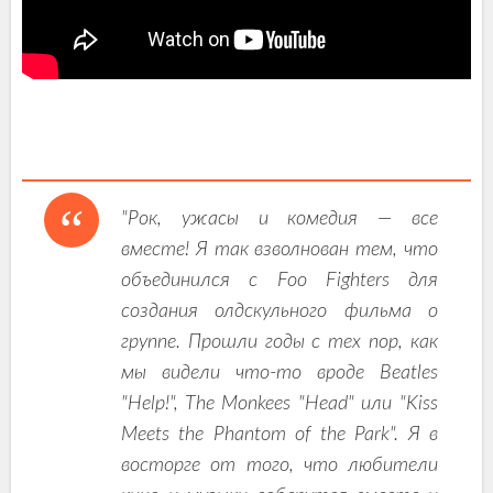
"Рок, ужасы и комедия — все
вместе! Я так взволнован тем, что
объединился с Foo Fighters для
создания олдскульного фильма о
группе. Прошли годы с тех пор, как
мы видели что-то вроде Beatles
"Help!", The Monkees "Head" или "Kiss
Meets the Phantom of the Park". Я в
восторге от того, что любители