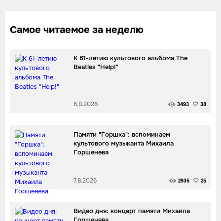
Самое читаемое за неделю
К 61-летию культового альбома The
Beatles "Help!"
6.8.2026
3493
38
Памяти "Горшка": вспоминаем
культового музыканта Михаила
Горшенева
7.8.2026
2935
25
Видео дня: концерт памяти Михаила
Горшенева