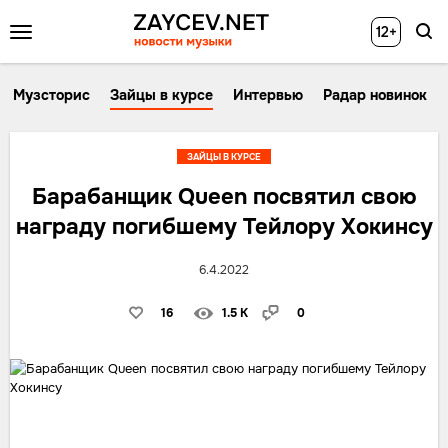
12+
Музсторис
Зайцы в курсе
Интервью
Радар новинок
ЗАЙЦЫ В КУРСЕ
Барабанщик Queen посвятил свою
награду погибшему Тейлору Хокинсу
6.4.2022
16
1.5 K
0