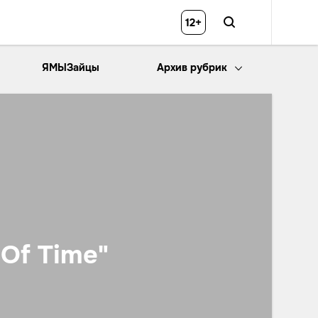
12+
ЯМЫЗайцы
Архив рубрик
Of Time"