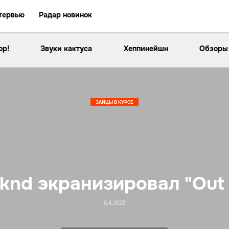
тервью
Радар новинок
ор!
Звуки кактуса
Хеппинейшн
Обзоры
ЗАЙЦЫ В КУРСЕ
knd экранизировал "Out 
6.4.2022