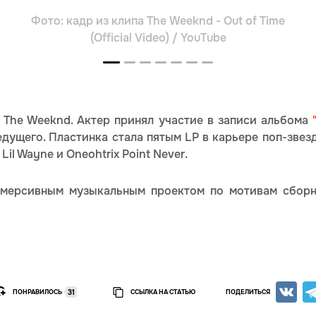
Фото: кадр из клипа The Weeknd - Out of Time
Фот
(Official Video) / YouTube
 The Weeknd. Актер принял участие в записи альбома
"
дущего. Пластинка стала пятым LP в карьере поп-звез
 Lil Wayne и Oneohtrix Point Never.
ммерсивным музыкальным проектом по мотивам сборн
ПОНРАВИЛОСЬ
ССЫЛКА НА СТАТЬЮ
ПОДЕЛИТЬСЯ
31