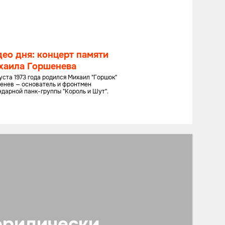
ео дня: концерт памяти
хаила Горшенева
густа 1973 года родился Михаил "Горшок"
енев — основатель и фронтмен
ндарной панк-группы "Король и Шут".
юридически