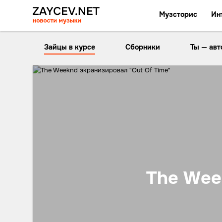
Музсторис
Ин
Зайцы в курсе
Сборники
Ты — авт
The Wee