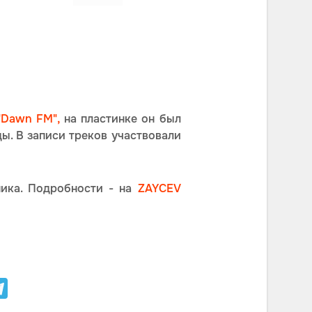
о: кадр из клипа The Weeknd - Out of Time
Фото: кадр и
(Official Video) / YouTube
(O
Dawn FM",
на пластинке он был
ды. В записи треков участвовали
ика. Подробности - на
ZAYCEV