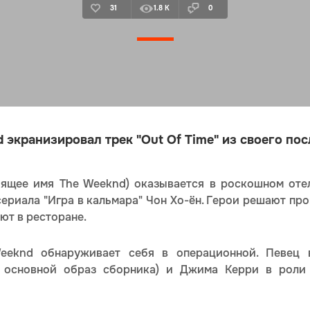
31
1.8 K
0
 экранизировал трек "Out Of Time" из своего по
оящее имя The Weeknd) оказывается в роскошном отел
сериала "Игра в кальмара" Чон Хо-ён. Герои решают про
ают в ресторане.
eeknd обнаруживает себя в операционной. Певец 
 основной образ сборника) и Джима Керри в роли 