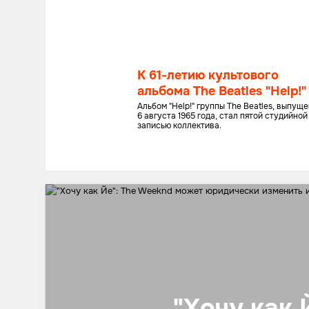
К 61-летию культового
альбома The Beatles "Help!"
Альбом "Help!" группы The Beatles, выпущ
6 августа 1965 года, стал пятой студийной
записью коллектива.
"Хочу как