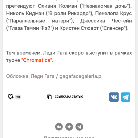
претендуют Оливия Колман ("Незнакомая дочь"),
Николь Кидман ("В роли Рикардо"), Пенелопа Крус
("Параллельные матери"), Джессика Честейн
("Глаза Тэмми Фэй") и Кристен Стюарт ("Спенсер").
Тем временем, Леди Гага скоро выступит в рамках
турне
"Chromatica".
Обложка: Леди Гага / gagafacegaleria.pl
ССЫЛКА НА СТАТЬЮ
20