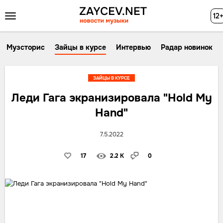
12
Музсторис
Зайцы в курсе
Интервью
Радар новинок
ЗАЙЦЫ В КУРСЕ
Леди Гага экранизировала "Hold My
Hand"
7.5.2022
17
2.2 K
0