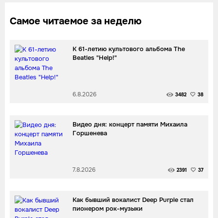
Самое читаемое за неделю
К 61-летию культового альбома The
Beatles "Help!"
6.8.2026
3482
38
Видео дня: концерт памяти Михаила
Горшенева
7.8.2026
2391
37
Как бывший вокалист Deep Purple стал
пионером рок-музыки