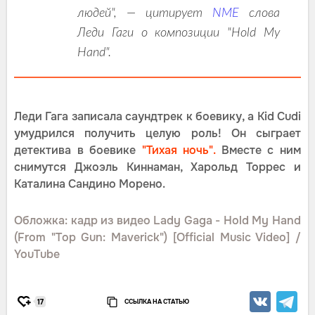
людей", — цитирует
NME
слова
Леди Гаги о композиции "Hold My
Hand".
Леди Гага записала саундтрек к боевику, а Kid Cudi
умудрился получить целую роль! Он сыграет
детектива в боевике
"Тихая ночь".
Вместе с ним
снимутся Джоэль Киннаман, Харольд Торрес и
Каталина Сандино Морено.
Обложка: кадр из видео Lady Gaga - Hold My Hand
(From "Top Gun: Maverick") [Official Music Video] /
YouTube
ССЫЛКА НА СТАТЬЮ
17