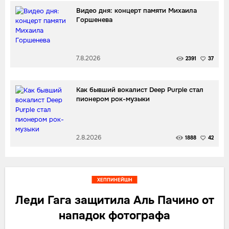
Видео дня: концерт памяти Михаила
Горшенева
7.8.2026
2391
37
Как бывший вокалист Deep Purple стал
пионером рок-музыки
2.8.2026
1888
42
ХЕППИНЕЙШН
Леди Гага защитила Аль Пачино от
нападок фотографа