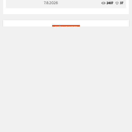
7.8.2026
2407
37
ЗАЙЦЫ В КУРСЕ
Snoop Dogg отказался провести
вечеринку за 2 миллиона долларов
Дальше:
28.5.2022
41
2.1 K
0