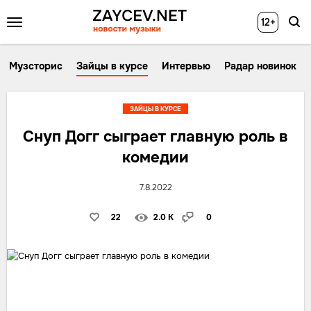
12+
Музсторис
Зайцы в курсе
Интервью
Радар новинок
ЗАЙЦЫ В КУРСЕ
Снуп Догг сыграет главную роль в
комедии
7.8.2022
22
2.0 K
0