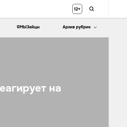
12+
ЯМЫЗайцы
Архив рубрик
реагирует на