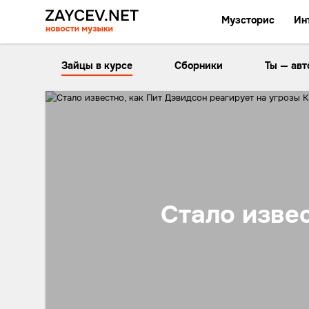
Музсторис
Ин
Зайцы в курсе
Сборники
Ты — авт
Стало извес