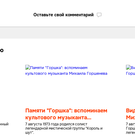
Оставьте свой комментарий
лю
Памяти "Горшка": вспоминаем
Вид
культового музыканта
Ми
Михаила Горшенева
енный
7 августа 1973 года родился солист
7 ав
легендарной мистической группы "Король и
Горш
шут".
леге