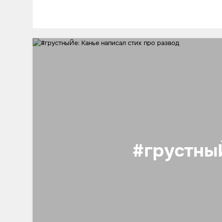
#грустныЙ