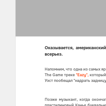
Оказывается, американски
всерьез.
Напомним, что одна из самых яр
The Game треке
"Eazy",
который 
Уэст пообещал "надрать задницу
Позже музыкант, когда оконч
пластилиновый Канье буквально