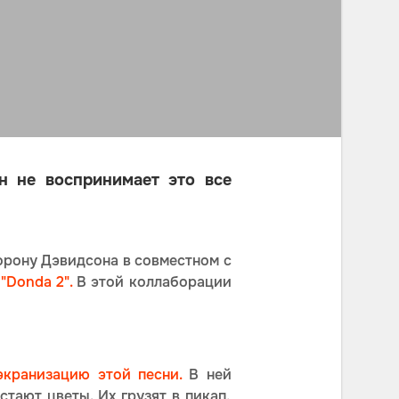
н не воспринимает это все
торону Дэвидсона в совместном с
е
"Donda 2".
В этой коллаборации
экранизацию этой песни.
В ней
тают цветы. Их грузят в пикап,