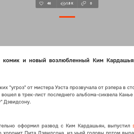
46
1.8 K
0
й комик и новый возлюбленный Ким Кардашья
ких "угроз" от мистера Уэста прозвучала от рэпера в с
вошел в трек-лист последнего альбома-сиквела Кань
" Дэвидсону.
ательно оформил развод с Ким Кардашьян, выпустил
 хоронит Пита Дэвидсона, из чьей головы потом вырас