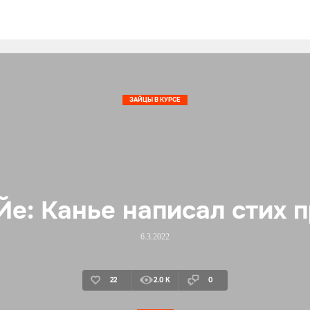
ЗАЙЦЫ В КУРСЕ
е: Канье написал стих 
6.3.2022
22
2.0 K
0