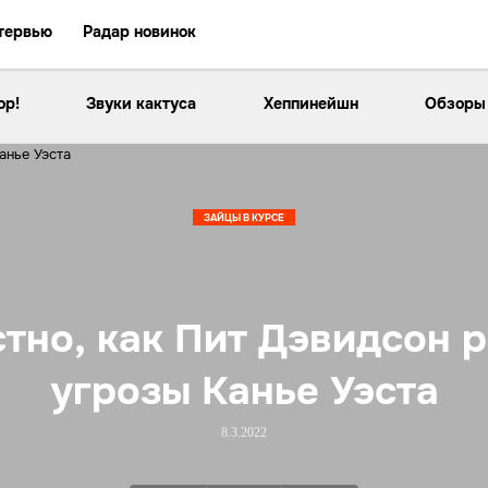
тервью
Радар новинок
ор!
Звуки кактуса
Хеппинейшн
Обзоры
ЗАЙЦЫ В КУРСЕ
тно, как Пит Дэвидсон 
угрозы Канье Уэста
8.3.2022