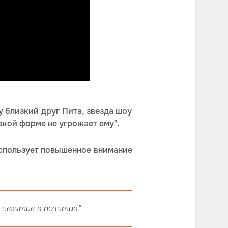
у близкий друг Пита, звезда шоу
акой форме не угрожает ему".
использует повышенное внимание
негатив в позитив."