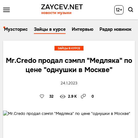
12+
Музсторис
Зайцы в курсе
Интервью
Радар новинок
ЗАЙЦЫ В КУРСЕ
Mr.Credo продал сэмпл "Медляка" по
цене "однушки в Москве"
24.1.2023
32
2.9 K
0