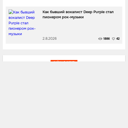
Как бывший вокалист Deep Purple стал
пионером рок-музыки
2.8.2026
1886
42
ЗАЙЦЫ В КУРСЕ
У Big Baby Tape и Кизару проблемы с
"Bandana II". Почему мы не удивлены?
Дальше:
10.11.2022
15
3.5 K
0